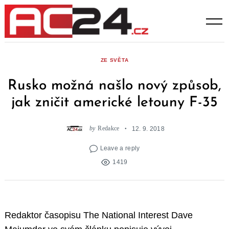
Skip
to
content
ZE SVĚTA
Rusko možná našlo nový způsob,
jak zničit americké letouny F-35
by
Redakce
12. 9. 2018
Leave a reply
1419
Redaktor časopisu The National Interest Dave