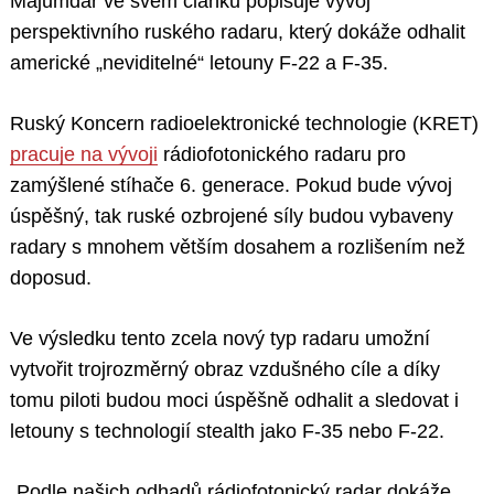
Majumdar ve svém článku popisuje vývoj
perspektivního ruského radaru, který dokáže odhalit
americké „neviditelné“ letouny F-22 a F-35.
Ruský Koncern radioelektronické technologie (KRET)
pracuje na vývoji
rádiofotonického radaru pro
zamýšlené stíhače 6. generace. Pokud bude vývoj
úspěšný, tak ruské ozbrojené síly budou vybaveny
radary s mnohem větším dosahem a rozlišením než
doposud.
Ve výsledku tento zcela nový typ radaru umožní
vytvořit trojrozměrný obraz vzdušného cíle a díky
tomu piloti budou moci úspěšně odhalit a sledovat i
letouny s technologií stealth jako F-35 nebo F-22.
„Podle našich odhadů rádiofotonický radar dokáže