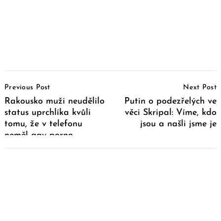
Post
Previous Post
Next Post
Navigation
Rakousko muži neudělilo
Putin o podezřelých ve
status uprchlíka kvůli
věci Skripal: Víme, kdo
tomu, že v telefonu
jsou a našli jsme je
neměl gay porno