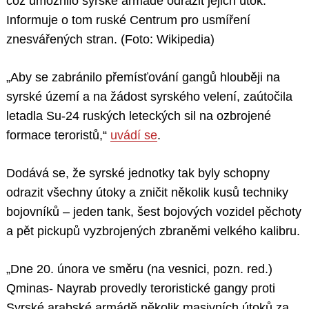
což umožnilo syrské armádě odrazit jejich útok.
Informuje o tom ruské Centrum pro usmíření
znesvářených stran. (Foto: Wikipedia)
„Aby se zabránilo přemísťování gangů hlouběji na
syrské území a na žádost syrského velení, zaútočila
letadla Su-24 ruských leteckých sil na ozbrojené
formace teroristů,“
uvádí se
.
Dodává se, že syrské jednotky tak byly schopny
odrazit všechny útoky a zničit několik kusů techniky
bojovníků – jeden tank, šest bojových vozidel pěchoty
a pět pickupů vyzbrojených zbraněmi velkého kalibru.
„Dne 20. února ve směru (na vesnici, pozn. red.)
Qminas- Nayrab provedly teroristické gangy proti
Syrské arabské armádě několik masivních útoků za