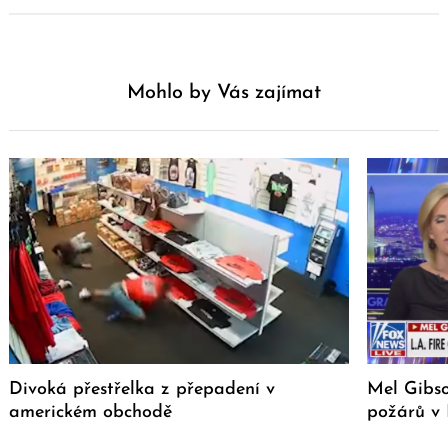
Mohlo by Vás zajímat
Divoká přestřelka z přepadení v
Mel Gibso
americkém obchodě
požárů v 