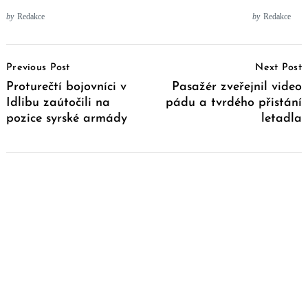
by
Redakce
by
Redakce
Post
Previous Post
Next Post
Navigation
Proturečtí bojovníci v
Pasažér zveřejnil video
Idlibu zaútočili na
pádu a tvrdého přistání
pozice syrské armády
letadla