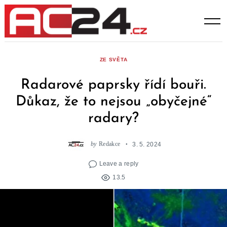
Skip
to
content
ZE SVĚTA
Radarové paprsky řídí bouři.
Důkaz, že to nejsou „obyčejné“
radary?
by
Redakce
3. 5. 2024
Leave a reply
13.5