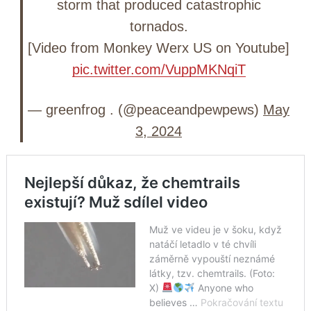
storm that produced catastrophic
tornados.
[Video from Monkey Werx US on Youtube]
pic.twitter.com/VuppMKNqiT
— greenfrog . (@peaceandpewpews)
May
3, 2024