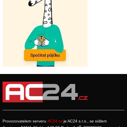
Provozovatelem serveru
AC24.cz
je AC24 s.r.o., se sídlem