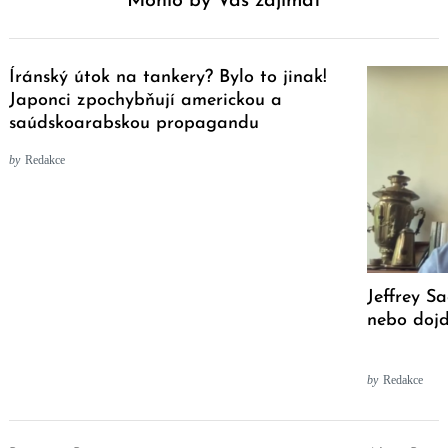
Mohlo by Vás zajímat
Íránský útok na tankery? Bylo to jinak!
Japonci zpochybňují americkou a
saúdskoarabskou propagandu
by
Redakce
Jeffrey S
nebo dojd
by
Redakce
Post