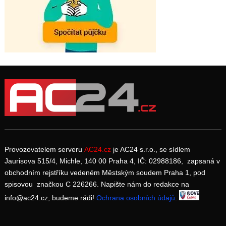
Provozovatelem serveru
AC24.cz
je AC24 s.r.o., se sídlem
Jaurisova 515/4, Michle, 140 00 Praha 4, IČ: 02988186, zapsaná v
obchodním rejstříku vedeném Městským soudem Praha 1, pod
spisovou značkou C 226266. Napište nám do redakce na
info@ac24.cz, budeme rádi!
Ochrana osobních údajů
.