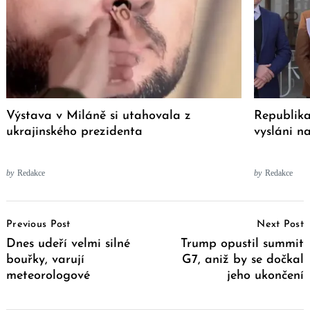
Výstava v Miláně si utahovala z
Republika
ukrajinského prezidenta
vysláni n
by
Redakce
by
Redakce
Post
Previous Post
Next Post
Navigation
Dnes udeří velmi silné
Trump opustil summit
bouřky, varují
G7, aniž by se dočkal
meteorologové
jeho ukončení