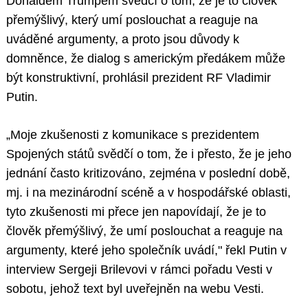
Donaldem Trumpem svědčí o tom, že je to člověk
přemýšlivý, který umí poslouchat a reaguje na
uváděné argumenty, a proto jsou důvody k
domněnce, že dialog s americkým předákem může
být konstruktivní, prohlásil prezident RF Vladimir
Putin.
„Moje zkušenosti z komunikace s prezidentem
Spojených států svědčí o tom, že i přesto, že je jeho
jednání často kritizováno, zejména v poslední době,
mj. i na mezinárodní scéně a v hospodářské oblasti,
tyto zkušenosti mi přece jen napovídají, že je to
člověk přemýšlivý, že umí poslouchat a reaguje na
argumenty, které jeho společník uvádí," řekl Putin v
interview Sergeji Brilevovi v rámci pořadu Vesti v
sobotu, jehož text byl uveřejněn na webu Vesti.