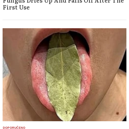
Fungus Dries Up And Falls Off After The
First Use
Search
for: