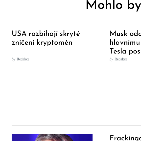
Mohlo by
USA rozbíhají skryté
Musk odc
zničení kryptoměn
hlavnímu
Tesla pos
Číně
by
Redakce
by
Redakce
Fracking