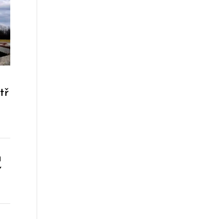
tř
a
“