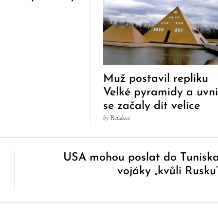
Muž postavil repliku
Velké pyramidy a uvni
se začaly dít velice
zvláštní věci
by
Redakce
USA mohou poslat do Tunisk
vojáky „kvůli Rusku