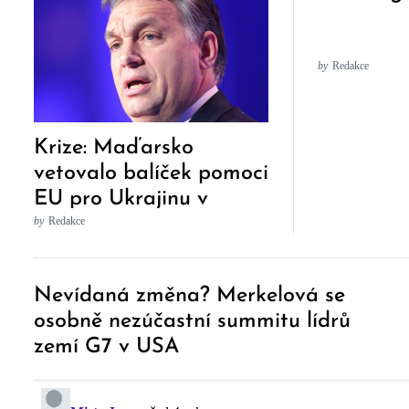
by
Redakce
Krize: Maďarsko
vetovalo balíček pomoci
EU pro Ukrajinu v
hodnotě 18 miliard eur
by
Redakce
Post
Nevídaná změna? Merkelová se
Navigation
osobně nezúčastní summitu lídrů
zemí G7 v USA