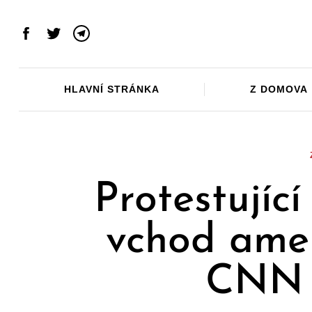
Skip
to
Facebook
Twitter
Telegram
content
HLAVNÍ STRÁNKA
Z DOMOVA
Protestující
vchod amer
CNN 