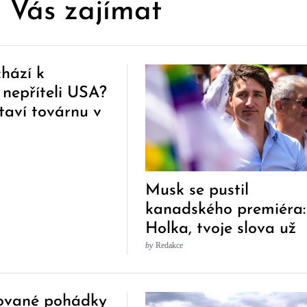
 Vás zajímat
hází k
 nepříteli USA?
taví továrnu v
Musk se pustil
kanadského premiéra:
Holka, tvoje slova už
nikoho nezajímají!
by
Redakce
ované pohádky