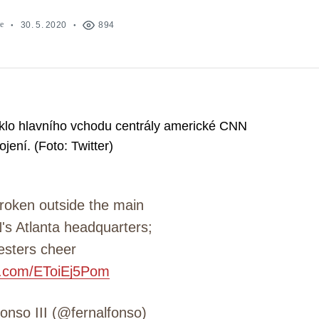
e
30. 5. 2020
894
 sklo hlavního vchodu centrály americké CNN
ení. (Foto: Twitter)
broken outside the main
's Atlanta headquarters;
esters cheer
er.com/EToiEj5Pom
onso III (@fernalfonso)