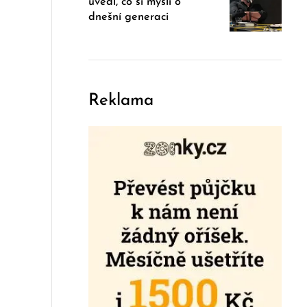
uvedl, co si myslí o
dnešní generaci
Reklama