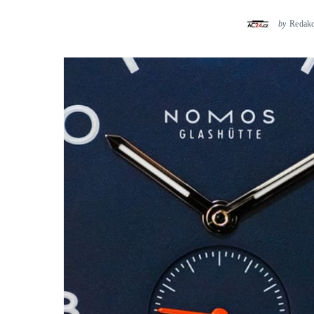
by
Redak