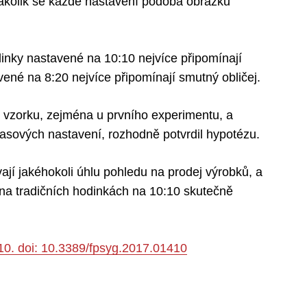
 nakolik se každé nastavení podobá obrázku
inky nastavené na 10:10 nejvíce připomínají
ené na 8:20 nejvíce připomínají smutný obličej.
t vzorku, zejména u prvního experimentu, a
sových nastavení, rozhodně potvrdil hypotézu.
ají jakéhokoli úhlu pohledu na prodej výrobků, a
 na tradičních hodinkách na 10:10 skutečně
10. doi: 10.3389/fpsyg.2017.01410