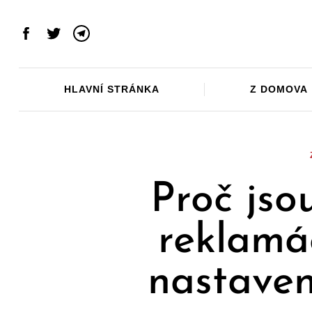
Skip
to
Facebook
Twitter
Telegram
content
HLAVNÍ STRÁNKA
Z DOMOVA
Proč jso
reklamá
nastaven