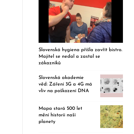
Slovenská hygiena přišla zavřít bistro.
Majitel se nedal a zastal se
zákazníků
Slovenská akademie
věd: Záření 3G a 4G má
vliv na poškození DNA
Mapa stará 500 let
mění historii naší
planety