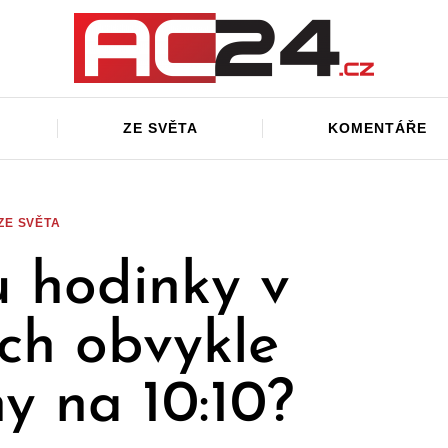
ZE SVĚTA
KOMENTÁŘE
ZE SVĚTA
u hodinky v
ch obvykle
y na 10:10?