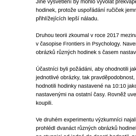
Jiné vysvětlení by mohlo vyvolat překvap
hodinek, protože uspořádání ručiček jem
přihlížejících lepší náladu.
Druhou teorii zkoumal v roce 2017 meziná
v časopise Frontiers in Psychology. Naverb
obrázků různých hodinek s časem nastav
Účastníci byli požádáni, aby ohodnotili j
jednotlivé obrázky, tak pravděpodobnost, 
hodnotili hodinky nastavené na 10:10 jak
nastavenými na ostatní časy. Rovněž uved
koupili.
Ve druhém experimentu výzkumníci najali 
prohlédl dvanáct různých obrázků hodine