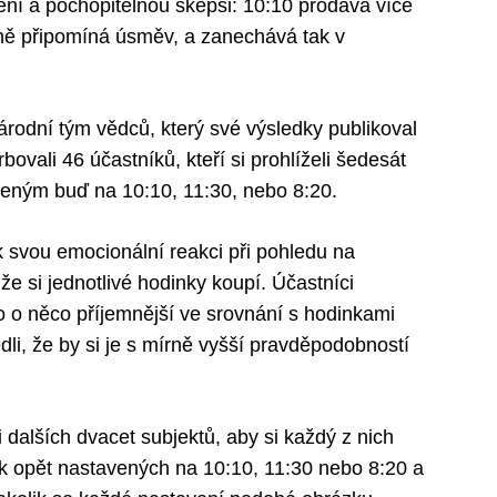
ení a pochopitelnou skepsi: 10:10 prodává více
ně připomíná úsměv, a zanechává tak v
rodní tým vědců, který své výsledky publikoval
ovali 46 účastníků, kteří si prohlíželi šedesát
eným buď na 10:10, 11:30, nebo 8:20.
ak svou emocionální reakci při pohledu na
že si jednotlivé hodinky koupí. Účastníci
o o něco příjemnější ve srovnání s hodinkami
li, že by si je s mírně vyšší pravděpodobností
dalších dvacet subjektů, aby si každý z nich
k opět nastavených na 10:10, 11:30 nebo 8:20 a