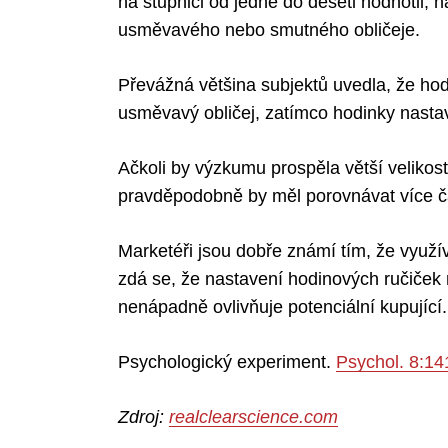
na stupnici od jedné do deseti hodnotil,
usměvavého nebo smutného obličeje.
Převážná většina subjektů uvedla, že hod
Search
for:
usměvavý obličej, zatímco hodinky nastav
Ačkoli by výzkumu prospěla větší velikos
pravděpodobně by měl porovnávat více ča
Marketéři jsou dobře známí tím, že využív
zdá se, že nastavení hodinových ručiček
nenápadně ovlivňuje potenciální kupující.
Psychologický experiment.
Psychol. 8:14
Zdroj:
realclearscience.com