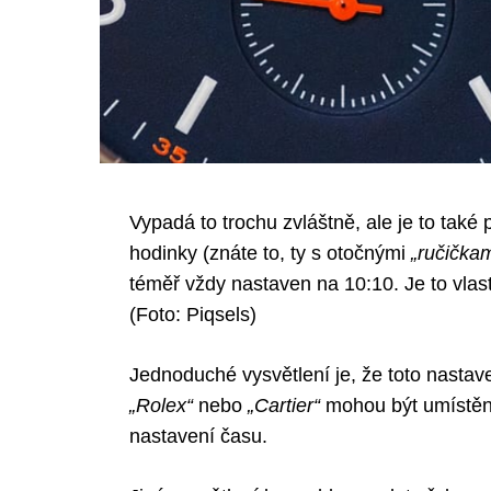
Vypadá to trochu zvláštně, ale je to také
hodinky (znáte to, ty s otočnými
„ručičkam
téměř vždy nastaven na 10:10. Je to vlast
(Foto: Piqsels)
Jednoduché vysvětlení je, že toto nastav
„Rolex“
nebo
„Cartier“
mohou být umístěny 
nastavení času.