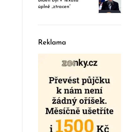
Biden byl v Texasu
úplně „ztracen“
Reklama