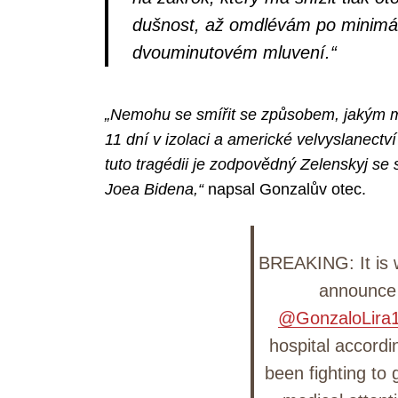
dušnost, až omdlévám po minimáln
dvouminutovém mluvení.“
Search
for:
„Nemohu se smířit se způsobem, jakým m
11 dní v izolaci a americké velvyslanect
tuto tragédii je zodpovědný Zelenskyj se
Joea Bidena,“
napsal Gonzalův otec.
BREAKING: It is 
announce 
@GonzaloLira
hospital accordi
been fighting to