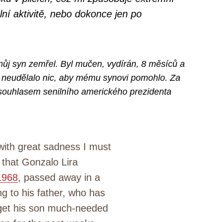
í aktivitě, nebo dokonce jen po
ůj syn zemřel. Byl mučen, vydírán, 8 měsíců a
ví neudělalo nic, aby mému synovi pomohlo. Za
 souhlasem senilního amerického prezidenta
with great sadness I must
that Gonzalo Lira
1968
, passed away in a
ng to his father, who has
 get his son much-needed