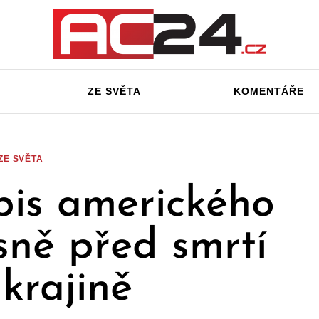
ZE SVĚTA
KOMENTÁŘE
ZE SVĚTA
pis amerického
sně před smrtí
krajině