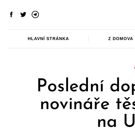
Skip
to
Facebook
Twitter
Telegram
content
HLAVNÍ STRÁNKA
Z DOMOVA
Poslední do
novináře tě
na U