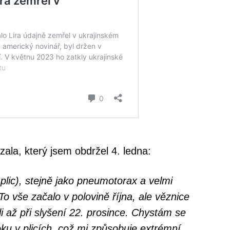
ala, který jsem obdržel 4. ledna:
 plic), stejně jako pneumotorax a velmi
o vše začalo v polovině října, ale věznice
ali až při slyšení 22. prosince. Chystám se
toku v plicích, což mi způsobuje extrémní