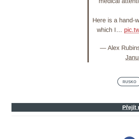
medical attent
Here is a hand-w
which I…
pic.
— Alex Rubins
Janu
RUSKO
Přejít