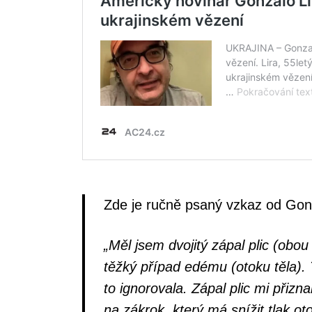
Zde je ručně psaný vzkaz od Gonz
„Měl jsem dvojitý zápal plic (obou
těžký případ edému (otoku těla). T
to ignorovala. Zápal plic mi přizn
na zákrok, který má snížit tlak o