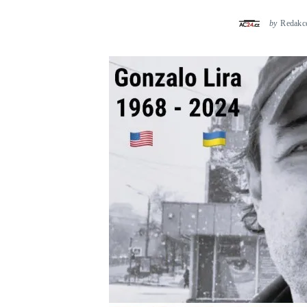
by
Redakc