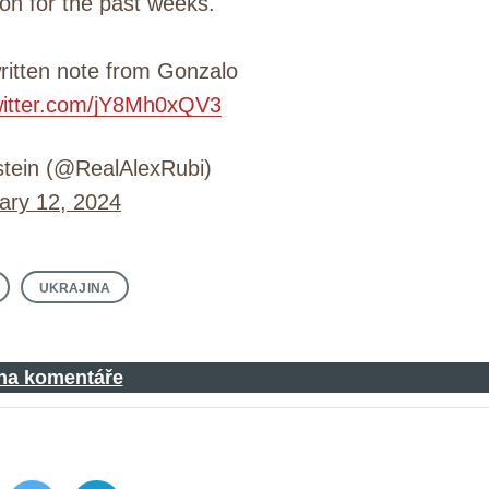
ion for the past weeks.
ritten note from Gonzalo
twitter.com/jY8Mh0xQV3
tein (@RealAlexRubi)
ary 12, 2024
UKRAJINA
 na komentáře