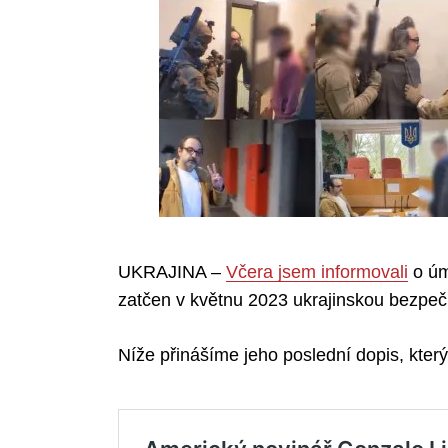
UKRAJINA –
Včera jsem informovali
o úm
zatčen v květnu 2023 ukrajinskou bezpečn
Níže přinášíme jeho poslední dopis, který