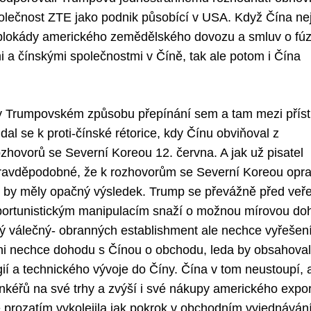
olečnost ZTE jako podnik působící v USA. Když Čína nej
 blokády amerického zemědělského dovozu a smluv o fúz
 a čínskými společnostmi v Číně, tak ale potom i Čína
ky Trumpovském způsobu přepínání sem a tam mezi příst
dal se k proti-čínské rétorice, kdy Čínu obviňoval z
hovorů se Severní Koreou 12. června. A jak už pisatel
epravděpodobné, že k rozhovorům se Severní Koreou opr
k by měly opačný výsledek. Trump se převážně před veře
 oportunistickým manipulacím snaží o možnou mírovou d
ý válečný- obranných establishment ale nechce vyřešen
ni nechce dohodu s Čínou o obchodu, leda by obsahova
gií a technického vývoje do Číny. Čína v tom neustoupí, 
nkéřů na své trhy a zvýší i své nákupy amerického expor
 prozatím vykolejila jak pokrok v obchodním vyjednávání