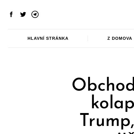
Skip
to
Facebook
Twitter
Telegram
content
HLAVNÍ STRÁNKA
Z DOMOVA
Obchod
kola
Trump,