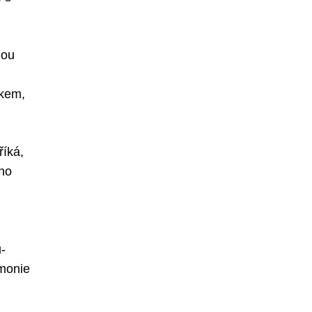
dou
ckem,
říká,
eho
-
emonie