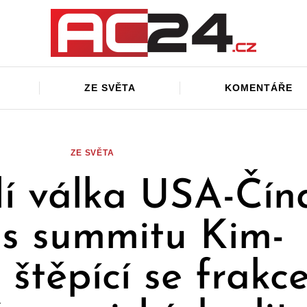
ZE SVĚTA
KOMENTÁŘE
ZE SVĚTA
í válka USA-Čín
ps summitu Kim-
 štěpící se frakc