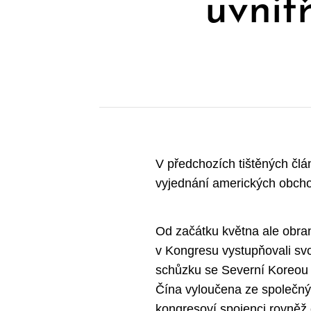
uvnit
V předchozích tištěných člán
vyjednání amerických obch
Od začátku května ale obrann
v Kongresu vystupňovali svo
schůzku se Severní Koreou 12
Čína vyloučena ze společn
kongresoví spojenci rovněž