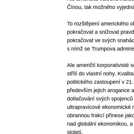
Čínou, tak možného vyjedná
To rozštěpení amerického ob
pokračovat a snižovat prav
pokračovat ve svých snahá
s nímž se Trumpova administ
Ale američtí korporativisté s
střílí do vlastní nohy. Kval
politického zastoupení v 21.
především jejich arogance 
dotlačování svých spojenců 
ultrapravicové ekonomické n
obrannou frakcí přinese ja
nad globální ekonomikou, a n
století.