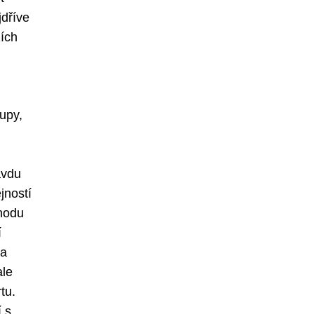
dříve
ích
upy,
avdu
jností
ohodu
í
la
ale
tu.
 s