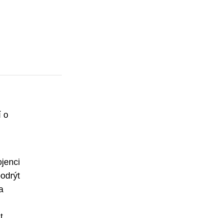
í o
ojenci
podrýt
a
t