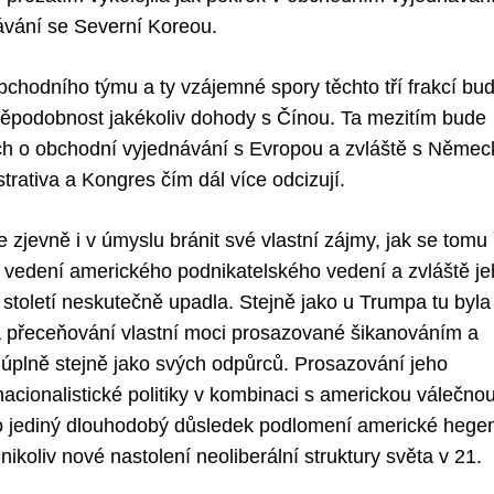
vání se Severní Koreou.
chodního týmu a ty vzájemné spory těchto tří frakcí bu
děpodobnost jakékoliv dohody s Čínou. Ta mezitím bude
ch o obchodní vyjednávání s Evropou a zvláště s Něme
rativa a Kongres čím dál více odcizují.
e zjevně i v úmyslu bránit své vlastní zájmy, jak se tomu 
ita vedení amerického podnikatelského vedení a zvláště j
 století neskutečně upadla. Stejně jako u Trumpa tu byla
a přeceňování vlastní moci prosazované šikanováním a
úplně stejně jako svých odpůrců. Prosazování jeho
acionalistické politiky v kombinaci s americkou válečnou
ko jediný dlouhodobý důsledek podlomení americké heg
ikoliv nové nastolení neoliberální struktury světa v 21.