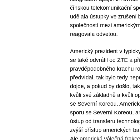
čínskou telekomunikační sp
udělala ústupky ve zrušení
společností mezi americkými
reagovala odvetou.
Americký prezident v typic
se také odvrátil od ZTE a při
pravděpodobného krachu roz
předvídal, tak bylo tedy n
dojde, a pokud by došlo, ta
kvůli své základně a kvůli
se Severní Koreou. Americk
sporu se Severní Koreou, a
ústup od transferu technolo
zvýší přístup amerických ba
Ale americká válečná frakce