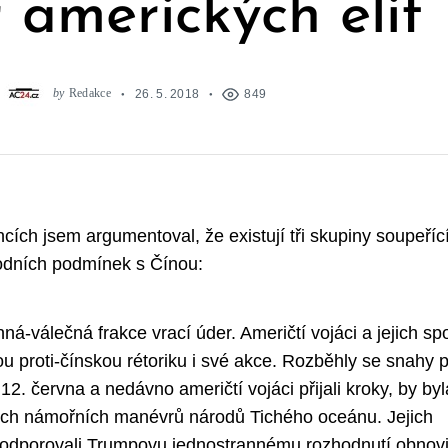
ř amerických elit
by
Redakce
26. 5. 2018
849
cích jsem argumentoval, že existují tři skupiny soupeříc
odních podmínek s Čínou:
á-válečná frakce vrací úder. Američtí vojáci a jejich sp
u proti-čínskou rétoriku i své akce. Rozběhly se snahy 
. června a nedávno američtí vojáci přijali kroky, by byl
ých námořních manévrů národů Tichého oceánu. Jejich
 odporovali Trumpovu jednostrannému rozhodnutí obnovi