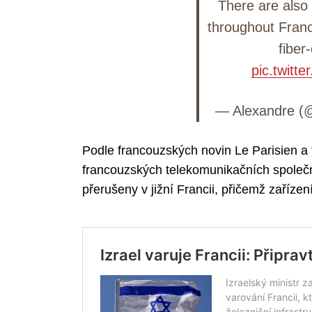
There are also
throughout Franc
fiber
Search
pic.twitt
for:
— Alexandre (@
Podle francouzských novin Le Parisien a 
francouzských telekomunikačních společ
přerušeny v jižní Francii, přičemž zaříz