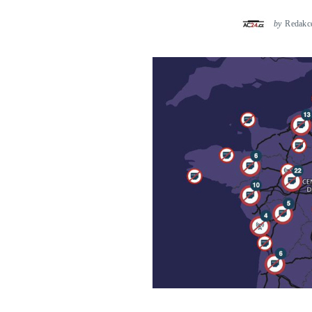
by
Redakc