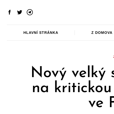
Skip
to
Facebook
Twitter
Telegram
content
HLAVNÍ STRÁNKA
Z DOMOVA
Nový velký 
na kritickou
ve 