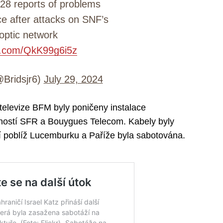
 28 reports of problems
e after attacks on SNF’s
-optic network
er.com/QkK99g6i5z
Bridsjr6)
July 29, 2024
televize BFM byly poničeny instalace
ností SFR a Bouygues Telecom. Kabely byly
ení poblíž Lucemburku a Paříže byla sabotována.