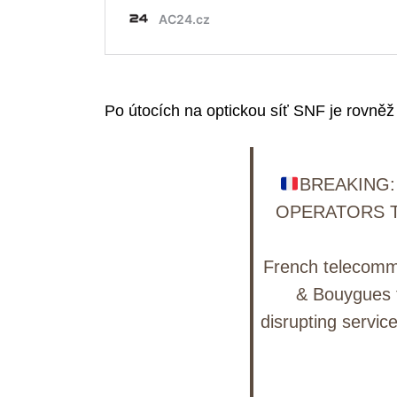
Po útocích na optickou síť SNF je rovněž
BREAKING
OPERATORS T
French telecomm
& Bouygues t
disrupting servic