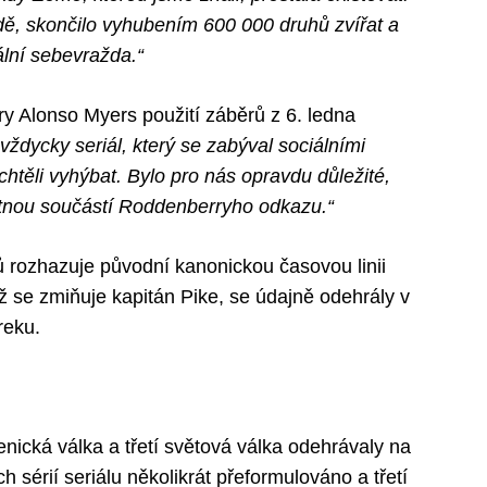
dě, skončilo vyhubením 600 000 druhů zvířat a
ální sebevražda.“
ry Alonso Myers použití záběrů z 6. ledna
 vždycky seriál, který se zabýval sociálními
těli vyhýbat. Bylo pro nás opravdu důležité,
statnou součástí Roddenberryho odkazu.“
rů rozhazuje původní kanonickou časovou linii
ž se zmiňuje kapitán Pike, se údajně odehrály v
reku.
nická válka a třetí světová válka odehrávaly na
h sérií seriálu několikrát přeformulováno a třetí