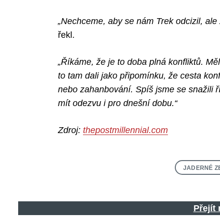
„Nechceme, aby se nám Trek odcizil, ale
řekl.
„Říkáme, že je to doba plná konfliktů. M
to tam dali jako připomínku, že cesta kon
nebo zahanbování. Spíš jsme se snažili říc
mít odezvu i pro dnešní dobu.“
Zdroj:
thepostmillennial.com
JADERNÉ Z
Přejít