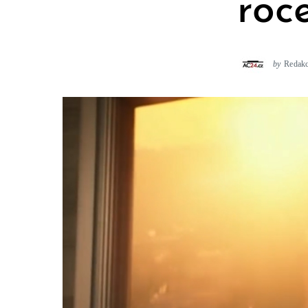
roc
by
Redak