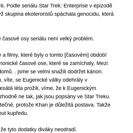
. Podle seriálu Star Trek: Enterprise v epizodě
dyž skupina ekoteroristů spáchala genocidu, která
 časové osy seriálu není velký problém.
 a filmy, které byly o tomto [časovém] období
nonické časové ose, které se zamíchaly. Mezi
ů. . jsme se velmi snažili dodržet kánon.
 víte, se Eugenické války odehrály v
sátá léta prožili, víme, že k Eugenickým
zhodně ne tak, jak jsou popsány ve Star Treku.
ečné, protože Khan je důležitá postava. Takže
out kupředu.
 že tyto dodatky diváky neodradí.