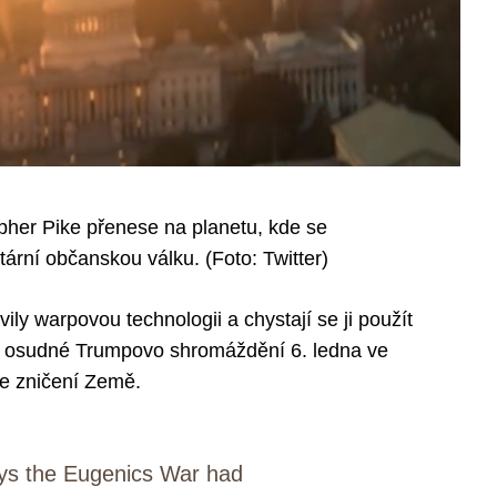
opher Pike přenese na planetu, kde se
tární občanskou válku. (Foto: Twitter)
ily warpovou technologii a chystají se ji použít
jak osudné Trumpovo shromáždění 6. ledna ve
ke zničení Země.
ys the Eugenics War had