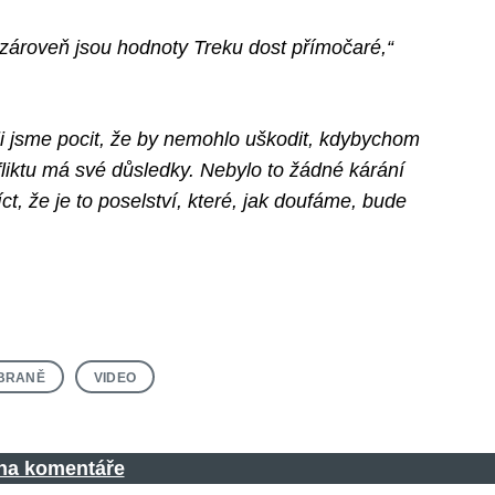
 zároveň jsou hodnoty Treku dost přímočaré,“
ěli jsme pocit, že by nemohlo uškodit, kdybychom
fliktu má své důsledky. Nebylo to žádné kárání
t, že je to poselství, které, jak doufáme, bude
BRANĚ
VIDEO
 na komentáře