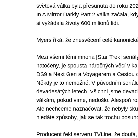
světová válka byla přesunuta do roku 2026
In A Mirror Darkly Part 2 válka začala, k
si vyžádala životy 600 milionů lidí.
Myers říká, že znesvěcení celé kanonické
Mezi všemi těmi mnoha [Star Trek] seriály
natočeny, je spousta náročných věcí v ka
DS9 a Next Gen a Voyagerem a Cestou dom
Někdy je to nemožné. V původním seriálu,
devadesátých letech. Všichni jsme devade
válkám, pokud víme, nedošlo. Alespoň ro
Ale nechceme naznačovat, že nebyly skut
hledáte způsoby, jak se tak trochu posun
Producent řekl serveru TVLine, že doufá,