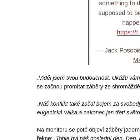
something to d
supposed to b
happe
https:/
— Jack Posobi
Ma
„Viděl jsem svou budoucnost. Ukážu vám 
se začnou promítat záběry ze shromáždě
„Náš konflikt také začal bojem za svobod
eugenická válka a nakonec jen třetí světo
Na monitoru se poté objeví záběry jadern
řekne:
„Tohle byl náš poslední den. Den, 