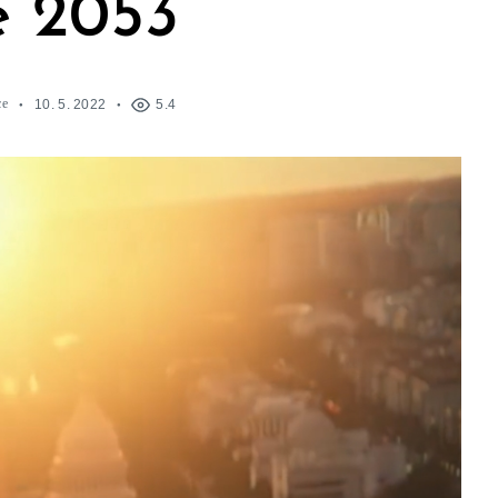
e 2053
ce
10. 5. 2022
5.4