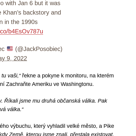
o with Jan 6 but it was
e Khan’s backstory and
n in the 1990s
/t.co/b4EsOv787u
ec
(@JackPosobiec)
y 9, 2022
tu vaši,“
řekne a pokyne k monitoru, na kterém
ní Zachraňte Ameriku ve Washingtonu.
y. Říkali jsme mu druhá občanská válka. Pak
vá válka.“
ého výbuchu, který vyhladil velké město, a Pike
kdy Země, kterou jsme znali, přestala existovat.