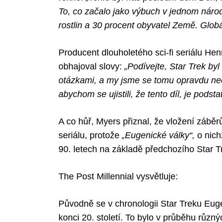
To, co začalo jako výbuch v jednom náro
rostlin a 30 procent obyvatel Země. Glob
Search
Producent dlouholetého sci-fi seriálu Hen
for:
obhajoval slovy:
„Podívejte, Star Trek byl
otázkami, a my jsme se tomu opravdu nech
abychom se ujistili, že tento díl, je pod
A co hůř, Myers přiznal, že vložení zábě
seriálu, protože
„Eugenické války“,
o nich
90. letech na základě předchozího Star T
The Post Millennial vysvětluje:
Původně se v chronologii Star Treku Euge
konci 20. století. To bylo v průběhu různýc