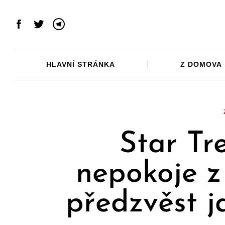
Skip
to
Facebook
Twitter
Telegram
content
HLAVNÍ STRÁNKA
Z DOMOVA
Star Tr
nepokoje z
předzvěst j