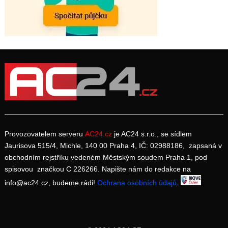
Provozovatelem serveru
AC24.cz
je AC24 s.r.o., se sídlem
Jaurisova 515/4, Michle, 140 00 Praha 4, IČ: 02988186, zapsaná v
obchodním rejstříku vedeném Městským soudem Praha 1, pod
spisovou značkou C 226266. Napište nám do redakce na
info@ac24.cz, budeme rádi!
Ochrana osobních údajů
.