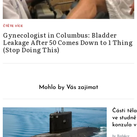
Gynecologist in Columbus: Bladder
Leakage After 50 Comes Down to 1 Thing
(Stop Doing This)
Mohlo by Vás zajímat
Části těl
ve studně
konzula v
by
Redakce