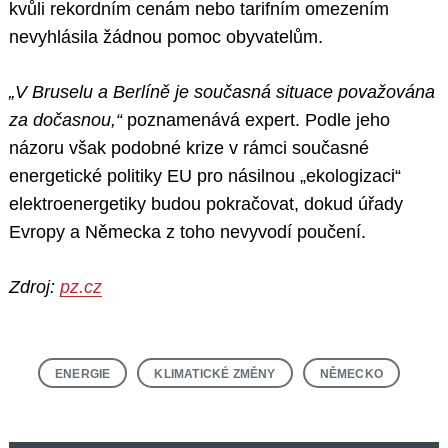
kvůli rekordním cenám nebo tarifním omezením
nevyhlásila žádnou pomoc obyvatelům.
„V Bruselu a Berlíně je současná situace považována
za dočasnou,“
poznamenává expert. Podle jeho
názoru však podobné krize v rámci současné
energetické politiky EU pro násilnou „ekologizaci“
elektroenergetiky budou pokračovat, dokud úřady
Evropy a Německa z toho nevyvodí poučení.
Zdroj:
pz.cz
ENERGIE
KLIMATICKÉ ZMĚNY
NĚMECKO