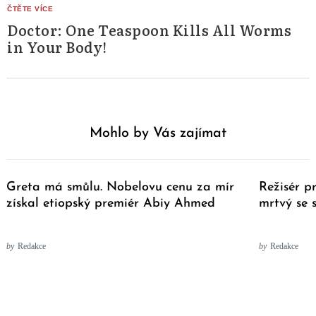
Doctor: One Teaspoon Kills All Worms
in Your Body!
Mohlo by Vás zajímat
Greta má smůlu. Nobelovu cenu za mír
Režisér p
získal etiopský premiér Abiy Ahmed
mrtvý se 
by
Redakce
by
Redakce