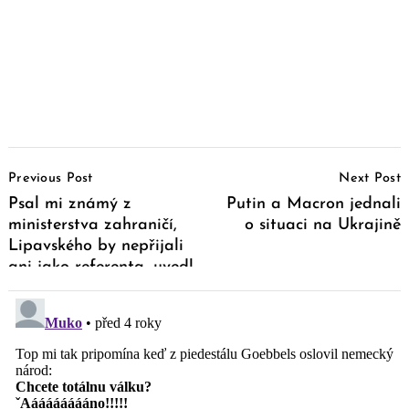
Post
Previous Post
Next Post
Navigation
Psal mi známý z
Putin a Macron jednali
ministerstva zahraničí,
o situaci na Ukrajině
Lipavského by nepřijali
ani jako referenta, uvedl
Klaus