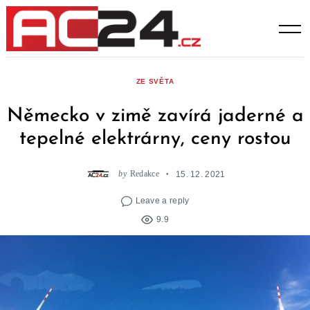
Skip
to
content
ZE SVĚTA
Německo v zimě zavírá jaderné a
tepelné elektrárny, ceny rostou
by
Redakce
15. 12. 2021
Leave a reply
9.9