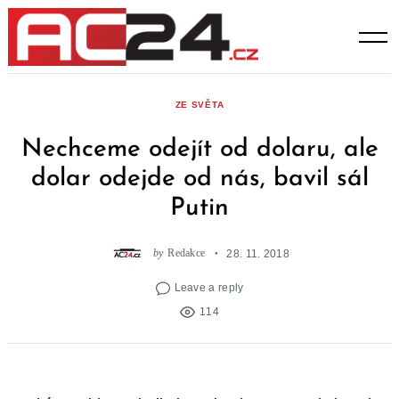
Skip
to
content
ZE SVĚTA
Nechceme odejít od dolaru, ale
dolar odejde od nás, bavil sál
Putin
by
Redakce
28. 11. 2018
Leave a reply
114