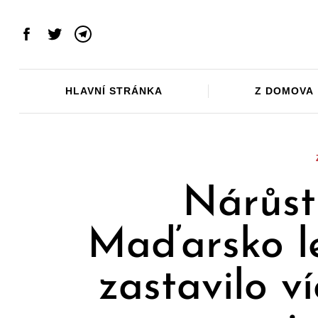
Skip
to
Facebook
Twitter
Telegram
content
HLAVNÍ STRÁNKA
Z DOMOVA
Nárůst
Maďarsko le
zastavilo ví