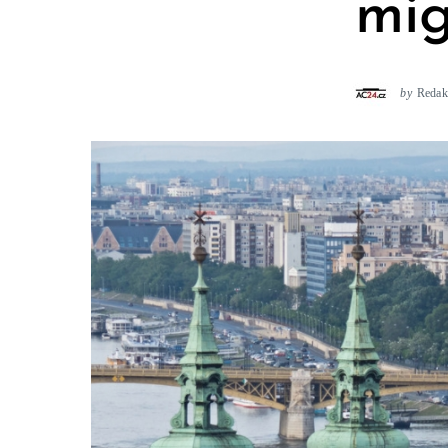
mig
by
Redak