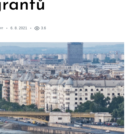
rantů
ce
6. 8. 2021
3.6