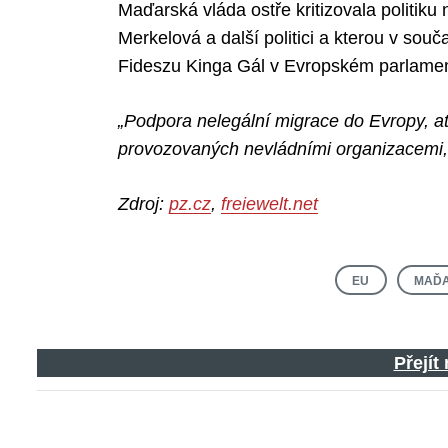
Maďarská vláda ostře kritizovala politiku
Merkelová a další politici a kterou v sou
Fideszu Kinga Gál v Evropském parlamentu
Search
for:
„Podpora nelegální migrace do Evropy, ať
provozovaných nevládními organizacemi,
Zdroj:
pz.cz
,
freiewelt.net
EU
MAĎ
Přejít