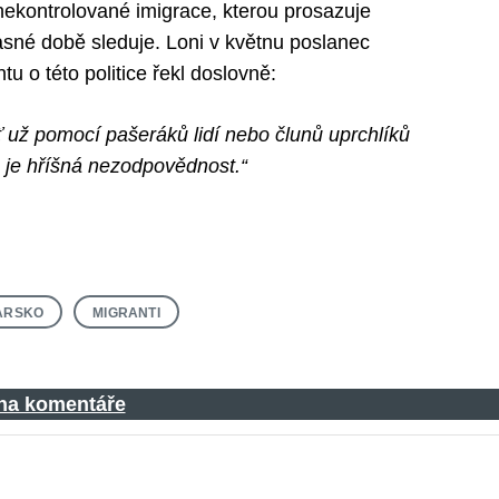
 nekontrolované imigrace, kterou prosazuje
časné době sleduje. Loni v květnu poslanec
 o této politice řekl doslovně:
 už pomocí pašeráků lidí nebo člunů uprchlíků
 je hříšná nezodpovědnost.“
ARSKO
MIGRANTI
 na komentáře