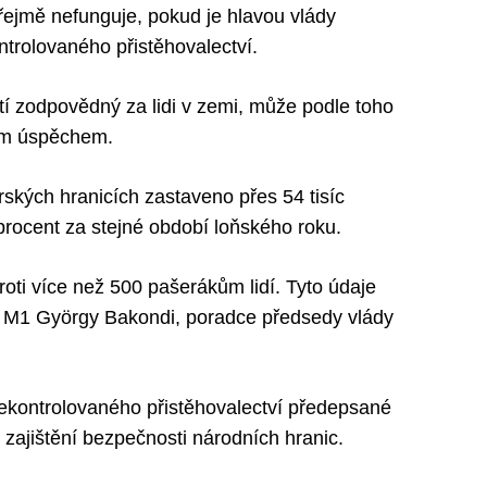
zřejmě nefunguje, pokud je hlavou vlády
ntrolovaného přistěhovalectví.
ítí zodpovědný za lidi v zemi, může podle toho
kým úspěchem.
ských hranicích zastaveno přes 54 tisíc
procent za stejné období loňského roku.
roti více než 500 pašerákům lidí. Tyto údaje
í M1 György Bakondi, poradce předsedy vlády
ekontrolovaného přistěhovalectví předepsané
zajištění bezpečnosti národních hranic.