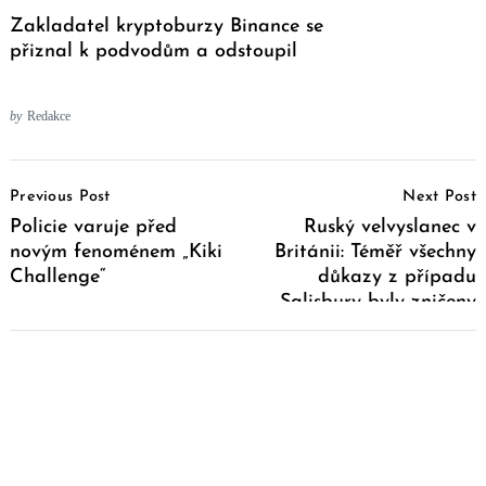
Zakladatel kryptoburzy Binance se
přiznal k podvodům a odstoupil
by
Redakce
Post
Previous Post
Next Post
Navigation
Policie varuje před
Ruský velvyslanec v
novým fenoménem „Kiki
Británii: Téměř všechny
Challenge“
důkazy z případu
Salisbury byly zničeny