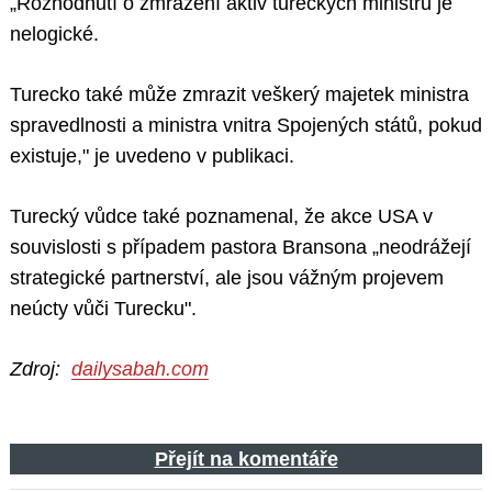
„Rozhodnutí o zmrazení aktiv tureckých ministrů je
nelogické.
Turecko také může zmrazit veškerý majetek ministra
spravedlnosti a ministra vnitra Spojených států, pokud
existuje," je uvedeno v publikaci.
Turecký vůdce také poznamenal, že akce USA v
souvislosti s případem pastora Bransona „neodrážejí
strategické partnerství, ale jsou vážným projevem
neúcty vůči Turecku".
Zdroj:
dailysabah.com
Přejít na komentáře