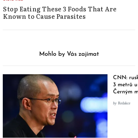
Stop Eating These 3 Foods That Are
Known to Cause Parasites
Mohlo by Vás zajímat
CNN: rusk
3 metrů u
Černým 
by
Redakce