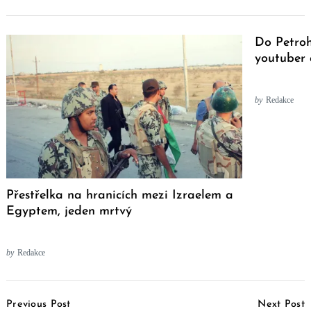
Do Petroh
youtuber a
by
Redakce
Přestřelka na hranicích mezi Izraelem a
Egyptem, jeden mrtvý
by
Redakce
Post
Previous Post
Next Post
Navigation