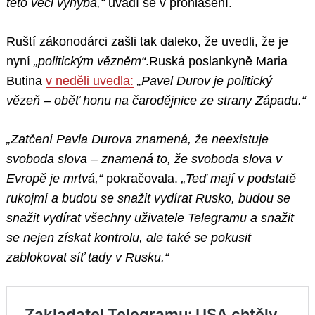
této věci vyhýbá,“
uvádí se v prohlášení.
Ruští zákonodárci zašli tak daleko, že uvedli, že je
nyní
„politickým vězněm“
.Ruská poslankyně Maria
Butina
v neděli uvedla:
„Pavel Durov je politický
vězeň – oběť honu na čarodějnice ze strany Západu.“
„Zatčení Pavla Durova znamená, že neexistuje
svoboda slova – znamená to, že svoboda slova v
Evropě je mrtvá,“
pokračovala.
„Teď mají v podstatě
rukojmí a budou se snažit vydírat Rusko, budou se
snažit vydírat všechny uživatele Telegramu a snažit
se nejen získat kontrolu, ale také se pokusit
zablokovat síť tady v Rusku.“