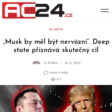
Skip
to
content
ZE SVĚTA
„Musk by měl být nervózní“. Deep
state přiznává skutečný cíl
by
Redakce
26. 8. 2024
Leave a reply
9.3