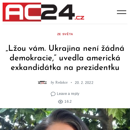
Skip
to
content
ZE SVĚTA
„Lžou vám. Ukrajina není žádná
demokracie,“ uvedla americká
exkandidátka na prezidentku
by
Redakce
20. 2. 2022
Leave a reply
16.2