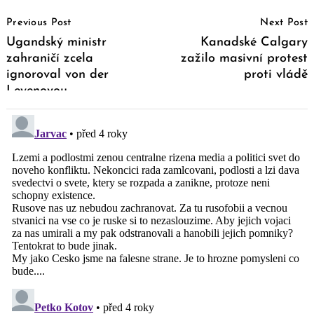
Post
Previous Post
Next Post
Navigation
Ugandský ministr
Kanadské Calgary
zahraničí zcela
zažilo masivní protest
ignoroval von der
proti vládě
Leyenovou