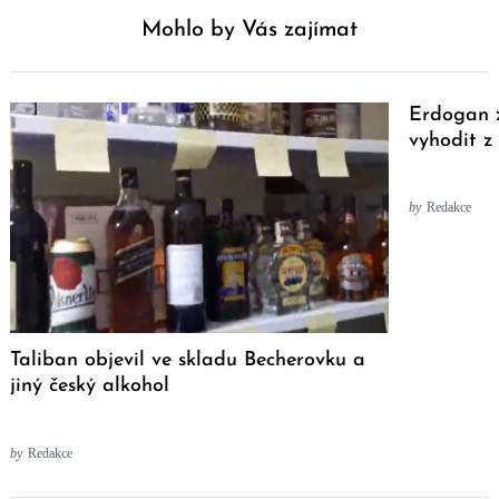
Mohlo by Vás zajímat
Erdogan z
vyhodit z
by
Redakce
Taliban objevil ve skladu Becherovku a
jiný český alkohol
by
Redakce