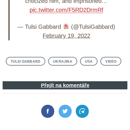
criticized him, and imprisoned…
pic.twitter.com/F5RD2DrmRf
— Tulsi Gabbard
(@TulsiGabbard)
February 19, 2022
TULSI GABBARD
UKRAJINA
USA
VIDEO
Přejít na komentáře
Facebook
Twitter
Telegram