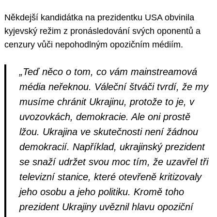
Někdejší kandidátka na prezidentku USA obvinila
kyjevský režim z pronásledování svých oponentů a
cenzury vůči nepohodlným opozičním médiím.
„Teď něco o tom, co vám mainstreamová
média neřeknou. Váleční štváči tvrdí, že my
musíme chránit Ukrajinu, protože to je, v
uvozovkách, demokracie. Ale oni prostě
lžou. Ukrajina ve skutečnosti není žádnou
demokracií. Například, ukrajinský prezident
se snaží udržet svou moc tím, že uzavřel tři
televizní stanice, které otevřeně kritizovaly
jeho osobu a jeho politiku. Kromě toho
prezident Ukrajiny uvěznil hlavu opoziční