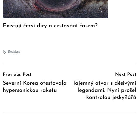
Existují červí díry a cestování časem?
by
Redakce
Post
Previous Post
Next Post
Navigation
Severní Korea otestovala
Tajemný otvor s děsivými
hypersonickou raketu
legendami. Nyní prošel
kontrolou jeskyňářů