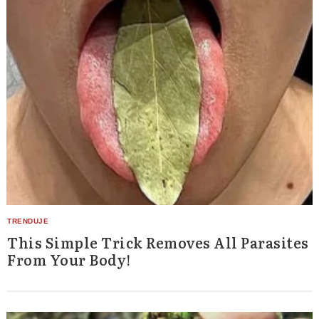
This Simple Trick Removes All Parasites
From Your Body!
Search
for: