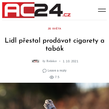
Skip
to
content
ZE SVĚTA
Lidl přestal prodávat cigarety a
tabák
by
Redakce
1. 10. 2021
Leave a reply
7.5