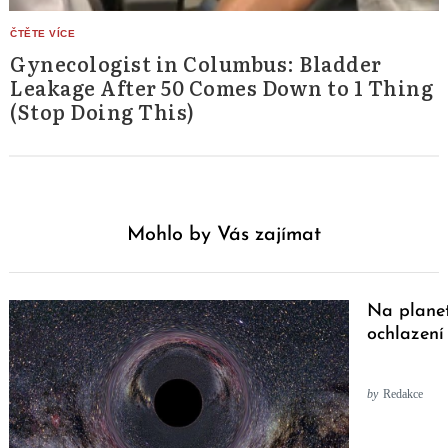
Gynecologist in Columbus: Bladder
Leakage After 50 Comes Down to 1 Thing
(Stop Doing This)
Mohlo by Vás zajímat
Na planet
ochlazení
by
Redakce