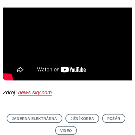
Zdroj:
news.sky.com
JADERNÁ ELEKTRÁRNA
JIŽNÍ KOREA
POŽÁR
VIDEO