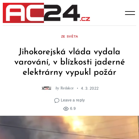
Skip
to
content
ZE SVĚTA
Jihokorejská vláda vydala
varování, v blízkosti jaderné
elektrárny vypukl požár
by
Redakce
4. 3. 2022
Leave a reply
6.9