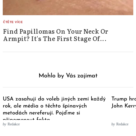
Find Papillomas On Your Neck Or
Armpit? It's The First Stage Of...
Mohlo by Vás zajímat
USA zasahují do voleb jiných zemí každý
Trump hro
rok, ale média o těchto špinavých
John Ker
metodách nereferují. Pojďme si
připomenout fakta
by
Redakce
by
Redakce