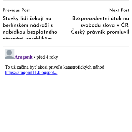
Post
Previous Post
Next Post
Navigation
Stovky lidí čekají na
Bezprecedentní útok na
berlínském nádraží s
svobodu slova v ČR.
nabídkou bezplatného
Český právník promluvil
přespání uprchlíkům