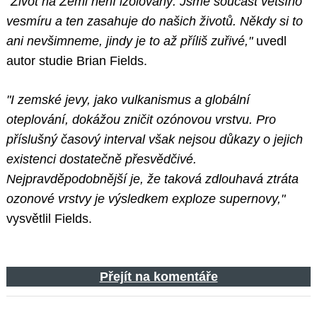
"Život na Zemi není izolovaný. Jsme součást většího
vesmíru a ten zasahuje do našich životů. Někdy si to
ani nevšimneme, jindy je to až příliš zuřivé,"
uvedl
autor studie Brian Fields.
"I zemské jevy, jako vulkanismus a globální
oteplování, dokážou zničit ozónovou vrstvu. Pro
příslušný časový interval však nejsou důkazy o jejich
existenci dostatečně přesvědčivé.
Nejpravděpodobnější je, že taková zdlouhavá ztráta
ozonové vrstvy je výsledkem exploze supernovy,"
vysvětlil Fields.
Přejít na komentáře