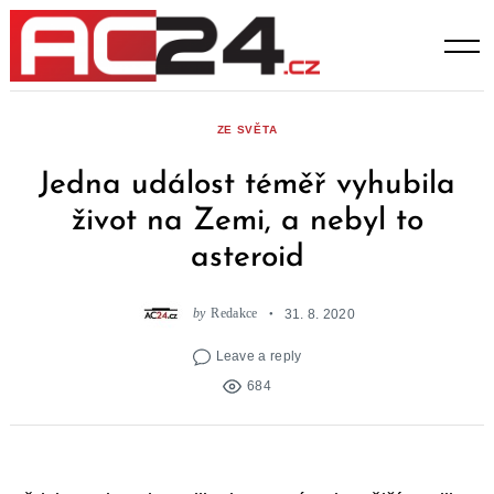
Skip
to
content
ZE SVĚTA
Jedna událost téměř vyhubila
život na Zemi, a nebyl to
asteroid
by
Redakce
31. 8. 2020
Leave a reply
684