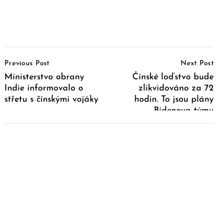
Post
Previous Post
Next Post
Navigation
Ministerstvo obrany
Čínské loďstvo bude
Indie informovalo o
zlikvidováno za 72
střetu s čínskými vojáky
hodin. To jsou plány
Bidenova týmu