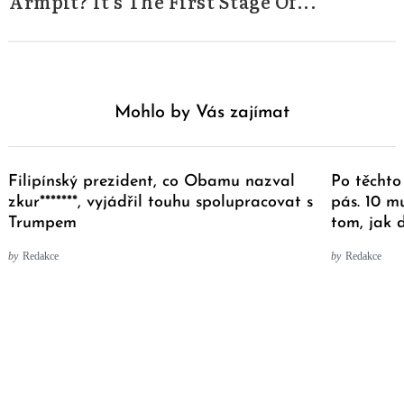
Armpit? It's The First Stage Of...
Mohlo by Vás zajímat
Filipínský prezident, co Obamu nazval
Po těchto
zkur*******, vyjádřil touhu spolupracovat s
pás. 10 mu
Trumpem
tom, jak 
by
Redakce
by
Redakce