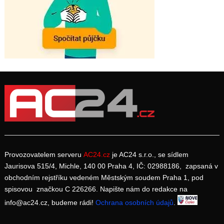
Provozovatelem serveru
AC24.cz
je AC24 s.r.o., se sídlem
Jaurisova 515/4, Michle, 140 00 Praha 4, IČ: 02988186, zapsaná v
obchodním rejstříku vedeném Městským soudem Praha 1, pod
spisovou značkou C 226266. Napište nám do redakce na
info@ac24.cz, budeme rádi!
Ochrana osobních údajů
.