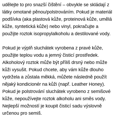
udělejte to pro snazší čištění – obvykle se skládají z
látky omotané pěnou/polstrováním. Pokud je materiál
podšívka (aka plastová kůže, proteinová kůže, umělá
kůže, syntetická kůže) nebo vinyl, pokračujte a
použijte roztok isopropylalkoholu a destilované vody.
Pokud je výplň sluchátek vyrobena z pravé kůže,
použijte teplou vodu a jemný čisticí prostředek.
Alkoholový roztok může být příliš drsný nebo může
kůži vysušit. Pokud chcete, aby vám kůže dlouho
vydržela a zůstala měkká, můžete následně použít
nějaký kondicionér na kůži (např. Leather Honey).
Pokud je polstrování sluchátek vyrobeno z semišové
kůže, nepoužívejte roztok alkoholu ani směs vody.
Nejlepší možností je koupit čisticí sadu výslovně
určenou pro semiš.