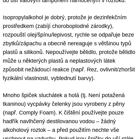
do uší vatovým tamponem namočeným v roztoku.
Isopropylalkohol je dobrý, protože je dezinfekčním
prostředkem (zabíjí choroboplodné zárodky),
rozpouští olej/špínu/lepivost, rychle se odpařuje beze
zbytků/zápachu a obecně nereaguje s většinou typů
plastů a silikonů. Nepoužívejte bělidlo, protože bělidlo
může u některých plastů a neplastových látek
způsobit nežádoucí reakce (např. Rez, ovlivnit/zhoršit
fyzikální vlastnosti, vyblednutí barvy).
Mnoho špiček sluchátek a holá (tj. Není potažená
tkaninou) vycpávky čelenky jsou vyrobeny z pěny
(např. Comply Foam). K čištění používejte pouze
hadřík navlhčený destilovanou vodou – žádný
alkoholový roztok – a před použitím nechte vše
uschnout na vzduchu. Pokud jsou špičky do uší stále