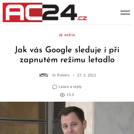
Skip
to
content
ZE SVĚTA
Jak vás Google sleduje i při
zapnutém režimu letadlo
by
Redakce
27. 3. 2022
Leave a reply
15.3