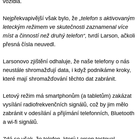
vozidla.
Nejpřekvapivější však bylo, že
„telefon s aktivovaným
leteckým režimem ve skutečnosti zaznamenal více
míst a činností než druhý telefon“,
tvrdí Larson, ačkoli
přesná čísla neuvedl.
Larsonovo zjištění odhaluje, že naše telefony o nás
neustále shromažďují data, i když podnikáme kroky,
které mají shromažďování těchto dat zabránit.
Letový režim má smartphonům (a tabletům) zakázat
vysílání radiofrekvenčních signálů, což by jim mělo
zabránit v odesílání a přijímání telefonních, Bluetooth
a wi-fi signálů.
Zdá se však, že telefon, který Larson testoval,