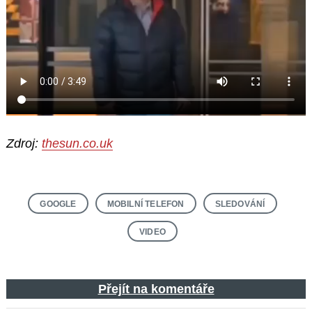
Zdroj:
thesun.co.uk
GOOGLE
MOBILNÍ TELEFON
SLEDOVÁNÍ
VIDEO
Přejít na komentáře