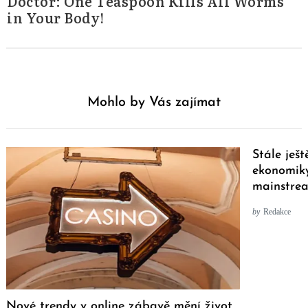
Doctor: One Teaspoon Kills All Worms
in Your Body!
Mohlo by Vás zajímat
Stále ješt
ekonomiky
mainstre
by
Redakce
Nové trendy v online zábavě mění život