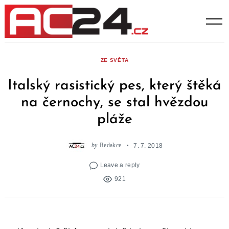
Skip
to
content
ZE SVĚTA
Italský rasistický pes, který štěká
na černochy, se stal hvězdou
pláže
by
Redakce
7. 7. 2018
Leave a reply
921