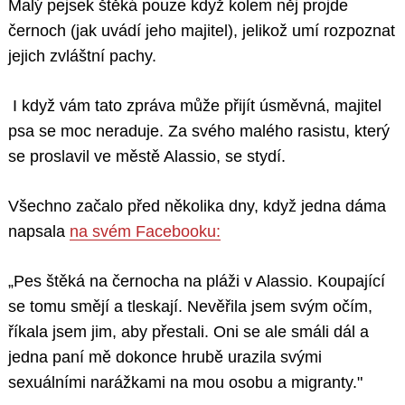
Malý pejsek štěká pouze když kolem něj projde
černoch (jak uvádí jeho majitel), jelikož umí rozpoznat
jejich zvláštní pachy.
​​​​​I když vám tato zpráva může přijít úsměvná, majitel
psa se moc neraduje. Za svého malého rasistu, který
se proslavil ve městě Alassio, se stydí.
Všechno začalo před několika dny, když jedna dáma
napsala
na svém Facebooku:
„Pes štěká na černocha na pláži v Alassio. Koupající
se tomu smějí a tleskají. Nevěřila jsem svým očím,
říkala jsem jim, aby přestali. Oni se ale smáli dál a
jedna paní mě dokonce hrubě urazila svými
sexuálními narážkami na mou osobu a migranty."