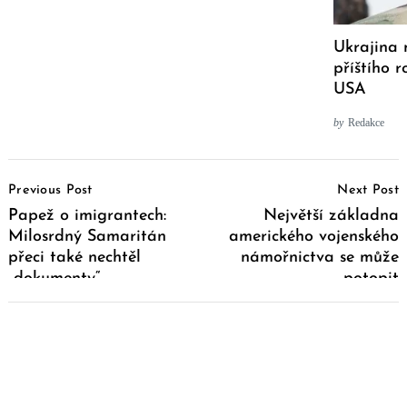
Ukrajina 
příštího r
USA
by
Redakce
Post
Previous Post
Next Post
Navigation
Papež o imigrantech:
Největší základna
Milosrdný Samaritán
amerického vojenského
přeci také nechtěl
námořnictva se může
„dokumenty“
potopit