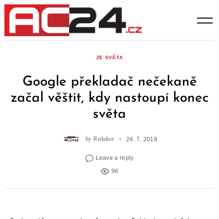
Skip
to
content
ZE SVĚTA
Google překladač nečekaně
začal věštit, kdy nastoupí konec
světa
by
Redakce
24. 7. 2018
Leave a reply
96