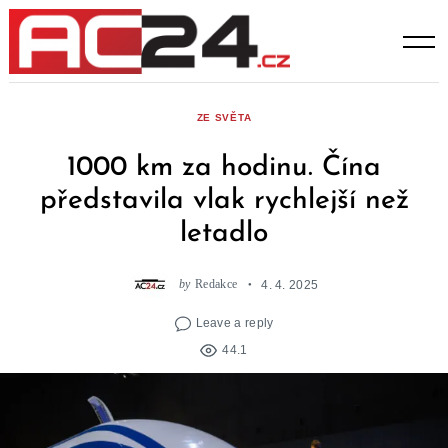
Skip
to
content
ZE SVĚTA
1000 km za hodinu. Čína
představila vlak rychlejší než
letadlo
by
Redakce
4. 4. 2025
Leave a reply
44.1