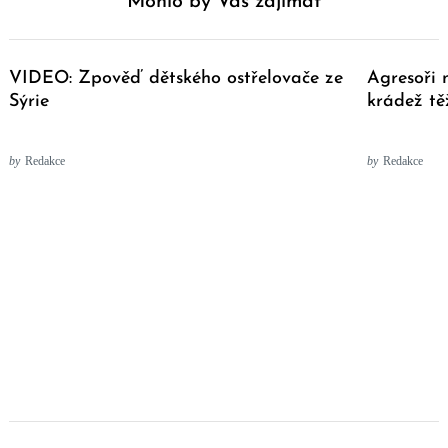
Mohlo by Vás zajímat
VIDEO: Zpověď dětského ostřelovače ze
Agresoři
Sýrie
krádež t
by
Redakce
by
Redakce
Post