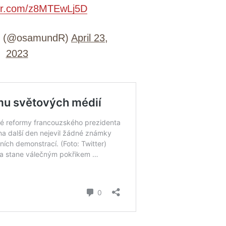
ter.com/z8MTEwLj5D
ni (@osamundR)
April 23,
2023