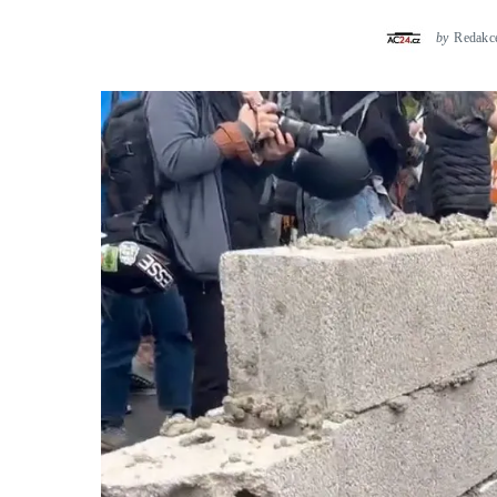
by
Redakc