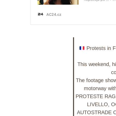
Protests in F
This weekend, h
c
The footage show
motorway wit
PROTESTE RA
LIVELLO, 
AUTOSTRADE 