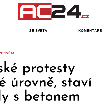
ZE SVĚTA
KOMENTÁŘE
ZE SVĚTA
ské protesty
é úrovně, staví
dy s betonem