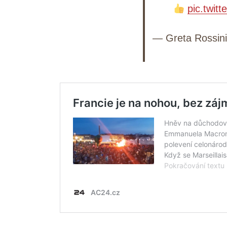
pic.twit
— Greta Rossi
Search
for: