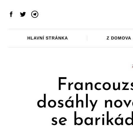
Skip
to
Facebook
Twitter
Telegram
content
HLAVNÍ STRÁNKA
Z DOMOVA
Francouz
dosáhly nov
se bariká