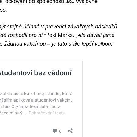
si očkování od společnosti J&J výslovně
ss.
 být stejně účinná v prevenci závažných následků
dé rozhodli pro ni,“
řekl Marks.
„Ale dávali jsme
s žádnou vakcínou – je tato stále lepší volbou.“