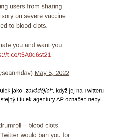
ning users from sharing
visory on severe vaccine
ted to blood clots.
hate you and want you
s://t.co/t5A0q6st21
(@seanmdav)
May 5, 2022
tulek jako
„zavádějící“
, když jej na Twitteru
tejný titulek agentury AP označen nebyl.
rumroll – blood clots.
itter would ban you for