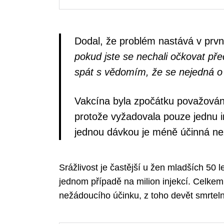
Dodal, že problém nastává v prv
Search
for:
pokud jste se nechali očkovat pře
spát s vědomím, že se nejedná o
Vakcína byla zpočátku považována 
protože vyžadovala pouze jednu in
jednou dávkou je méně účinná ne
Srážlivost je častější u žen mladších 50 
jednom případě na milion injekcí. Celkem
nežádoucího účinku, z toho devět smrtel