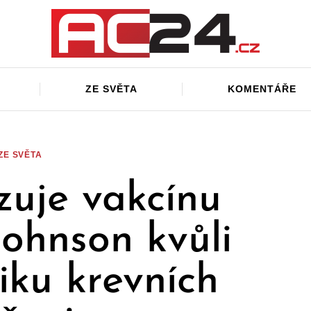
ZE SVĚTA
KOMENTÁŘE
ZE SVĚTA
uje vakcínu
ohnson kvůli
niku krevních