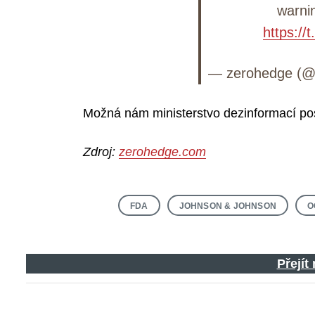
warni
https:/
— zerohedge (@
Možná nám ministerstvo dezinformací po
Zdroj:
zerohedge.com
FDA
JOHNSON & JOHNSON
O
Přejít