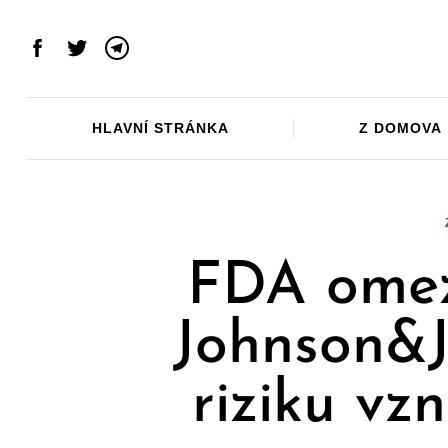
Skip
to
Facebook
Twitter
Telegram
content
HLAVNÍ STRÁNKA
Z DOMOVA
FDA omez
Johnson&J
riziku vz