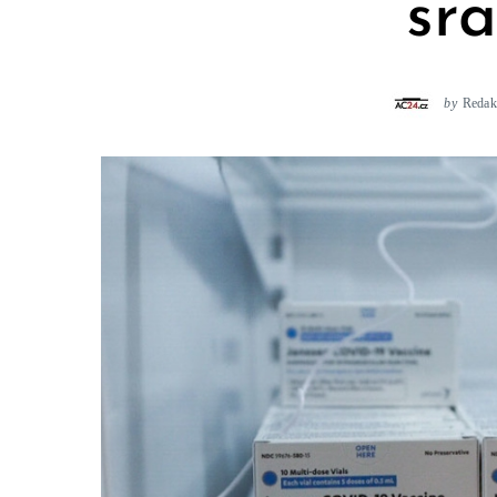
sr
by
Redak