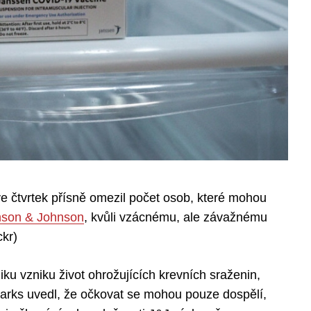
ve čtvrtek přísně omezil počet osob, které mohou
nson & Johnson
, kvůli vzácnému, ale závažnému
ckr)
ziku vzniku život ohrožujících krevních sraženin,
arks uvedl, že očkovat se mohou pouze dospělí,