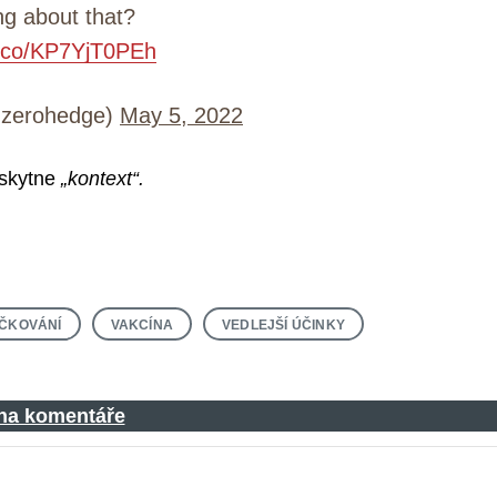
ng about that?
/t.co/KP7YjT0PEh
zerohedge)
May 5, 2022
skytne
„kontext“.
ČKOVÁNÍ
VAKCÍNA
VEDLEJŠÍ ÚČINKY
 na komentáře