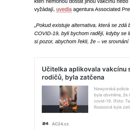
kteří nemohou dostat jinou vakcínu nebo 
vyžádají,
uvedla
agentura Associated Pre
„Pokud existuje alternativa, která se zdá
COVID-19, byli bychom raději, kdyby se li
si pozor, abychom řekli, že – ve srovnání 