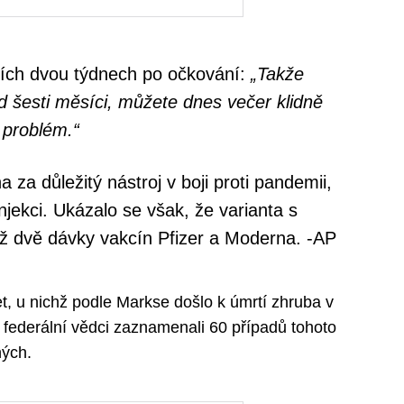
ních dvou týdnech po očkování:
„Takže
d šesti měsíci, můžete dnes večer klidně
 problém.“
za důležitý nástroj v boji proti pandemii,
jekci. Ukázalo se však, že varianta s
ž dvě dávky vakcín Pfizer a Moderna. -AP
let, u nichž podle Markse došlo k úmrtí zhruba v
 federální vědci zaznamenali 60 případů tohoto
ných.