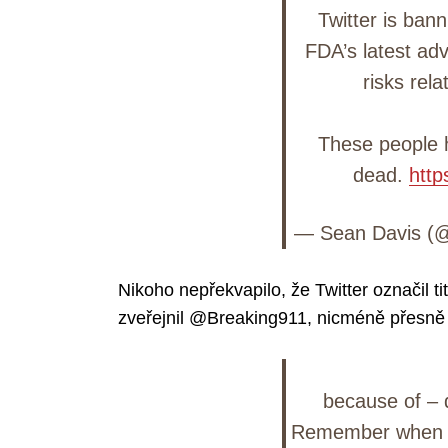
Twitter is ban
FDA’s latest ad
risks rela
These people 
dead.
http
— Sean Davis 
Nikoho nepřekvapilo, že Twitter označil ti
zveřejnil @Breaking911, nicméně přesně s
because of – d
Remember when Tw