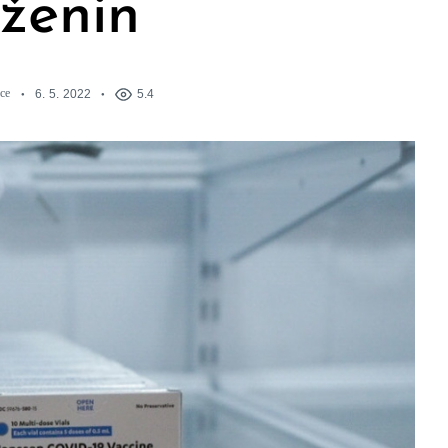
aženin
ce
6. 5. 2022
5.4