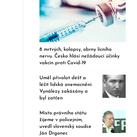
8 mrtvých, kolapsy, obrny lícního
nervu. Česko hlásí nežádoucí účinky
vakcín proti Covid-19
Uměl přivolat déšť a
léčit lidská onemocnění.
Vynálezy zakázány a
byl zatčen
Místo právního státu
žijeme v policejním,
uvedl slovenský soudce
Ján Drgonec