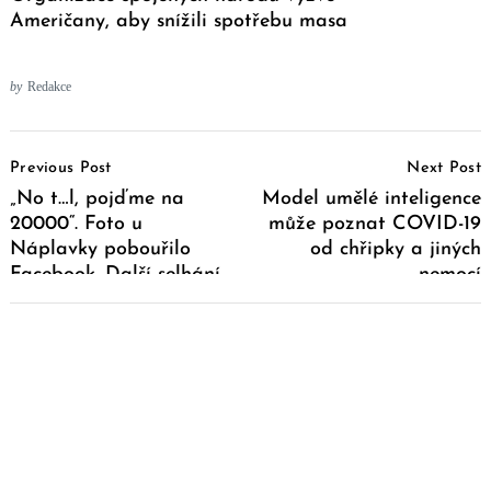
Američany, aby snížili spotřebu masa
by
Redakce
Post
Previous Post
Next Post
Navigation
„No t…l, pojďme na
Model umělé inteligence
20000“. Foto u
může poznat COVID-19
Náplavky pobouřilo
od chřipky a jiných
Facebook. Další selhání
nemocí
pražského magistrátu
aneb…?