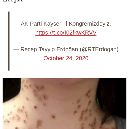
AK Parti Kayseri İl Kongremizdeyiz.
https://t.co/I02fkwKRVV
— Recep Tayyip Erdoğan (@RTErdogan)
October 24, 2020