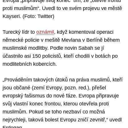
Evropa „připravuje svůj konec“ tím, že „otevře frontu
proti muslimům“. Uvedl to ve svém projevu ve městě
Kayseri. (Foto: Twitter)
Turecký lídr to
oznámil
, když komentoval operaci
německé policie v mešitě Mevlana v Berlíně během
muslimské modlitby. Podle novin Sabah se jí
účastnilo asi 150 policistů, kteří chodili v botách po
modlitebních kobercích.
​„Prováděním takových útoků na práva muslimů, kteří
jsou občané (zemí Evropy, pozn. red.), přešel
evropský fašismus do nové fáze. Evropa připravuje
svůj vlastní konec frontou, kterou otevřela proti
muslimům. Pokud se toho nezbaví co možná
nejrychleji, taková bolest Evropu zničí zevnitř,“ uvedl
Erdogan.