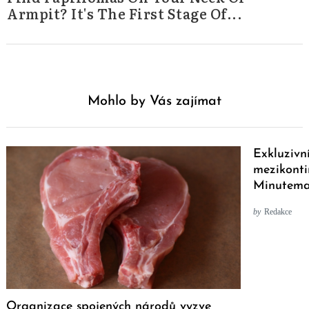
Armpit? It's The First Stage Of...
Mohlo by Vás zajímat
Exkluzivn
mezikonti
Minutema
by
Redakce
Organizace spojených národů vyzve