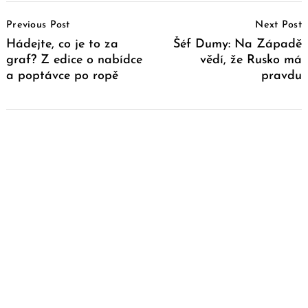
Post
Previous Post
Next Post
Navigation
Hádejte, co je to za
Šéf Dumy: Na Západě
graf? Z edice o nabídce
vědí, že Rusko má
a poptávce po ropě
pravdu