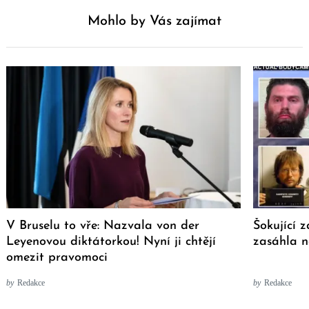
Mohlo by Vás zajímat
V Bruselu to vře: Nazvala von der
Šokující 
Leyenovou diktátorkou! Nyní ji chtějí
zasáhla 
omezit pravomoci
by
Redakce
by
Redakce