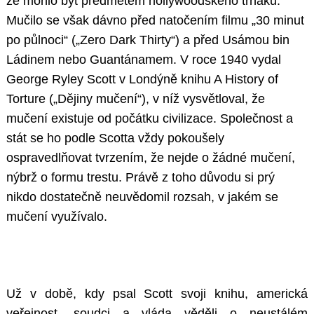
že mohlo být předmětem hollywoodského trháku.
Mučilo se však dávno před natočením filmu „30 minut
po půlnoci“ („Zero Dark Thirty“) a před Usámou bin
Ládinem nebo Guantánamem. V roce 1940 vydal
George Ryley Scott v Londýně knihu A History of
Torture („Dějiny mučení“), v níž vysvětloval, že
mučení existuje od počátku civilizace. Společnost a
stát se ho podle Scotta vždy pokoušely
ospravedlňovat tvrzením, že nejde o žádné mučení,
nýbrž o formu trestu. Právě z toho důvodu si prý
nikdo dostatečně neuvědomil rozsah, v jakém se
mučení využívalo.
Už v době, kdy psal Scott svoji knihu, americká
veřejnost, soudci a vláda věděli o neustálém