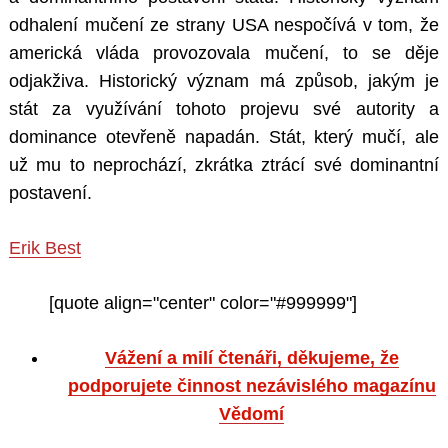
odhalení mučení ze strany USA nespočívá v tom, že
americká vláda provozovala mučení, to se děje
odjakživa. Historický význam má způsob, jakým je
stát za využívání tohoto projevu své autority a
dominance otevřeně napadán. Stát, který mučí, ale
už mu to neprochází, zkrátka ztrácí své dominantní
postavení.
Erik Best
[quote align="center" color="#999999"]
Vážení a milí čtenáři, děkujeme, že
podporujete činnost nezávislého magazínu
Vědomí