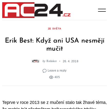
Skip
to
content
ZE SVĚTA
Erik Best: Když ani USA nesmějí
mučit
by
Redakce
26. 4. 2018
Leave a reply
405
Teprve v roce 2013 se z mučení stalo tak žhavé téma,