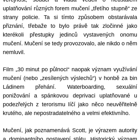
uplatňování různých forem mučení „třetího stupně“ ze
strany policie. Ta si tímto způsobem obstarávala
přiznání, třebaže to bylo právě tak zločinné jako
kterékoli přestupky jedinců vystavených onomu
mučení. Mučení se tedy provozovalo, ale nikdo o něm
nemluvil.
Film „30 minut po půlnoci“ naopak význam využívání
mučení (nebo „zesílených výslechů“) v honbě za bin
Ládinem přehání. Waterboarding, sexuální
ponižování a spánkovou deprivaci uplatňované u
podezřelých z terorismu líčí jako něco neuvěřitelně
krutého, ale nepostradatelného a velmi efektivního.
Mučení, jak poznamenává Scott, je výrazem autority
a dominantního postavení státu. Historický význam