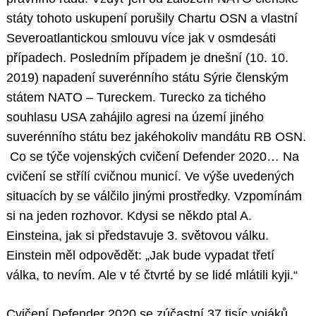
státy tohoto uskupení porušily Chartu OSN a vlastní
Severoatlantickou smlouvu více jak v osmdesáti
případech. Posledním případem je dnešní (10. 10.
2019) napadení suverénního státu Sýrie členským
státem NATO – Tureckem. Turecko za tichého
souhlasu USA zahájilo agresi na území jiného
suverénního státu bez jakéhokoliv mandátu RB OSN.
Co se týče vojenských cvičení Defender 2020… Na
cvičení se střílí cvičnou municí. Ve výše uvedených
situacích by se válčilo jinými prostředky. Vzpomínám
si na jeden rozhovor. Kdysi se někdo ptal A.
Einsteina, jak si představuje 3. světovou válku.
Einstein měl odpovědět: „Jak bude vypadat třetí
válka, to nevím. Ale v té čtvrté by se lidé mlátili kyji.“
Cvičení Defender 2020 se zúčastní 37 tisíc vojáků.