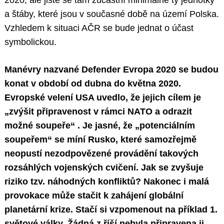
2020, ale jistě se tam zúčastní minimálně ty jednotky
a štáby, které jsou v současné době na území Polska.
Vzhledem k situaci AČR se bude jednat o účast
symbolickou.
Manévry nazvané Defender Evropa 2020 se budou
konat v období od dubna do května 2020.
Evropské velení USA uvedlo, že jejich cílem je
„zvýšit připravenost v rámci NATO a odrazit
možné soupeře“ . Je jasné, že „potenciálním
soupeřem“ se míní Rusko, které samozřejmě
neopustí nezodpovězené provádění takových
rozsáhlých vojenských cvičení. Jak se zvyšuje
riziko tzv. náhodných konfliktů? Nakonec i malá
provokace může stačit k zahájení globální
planetární krize. Stačí si vzpomenout na příklad 1.
světové války. Žádná z říší nebyla připravena ji