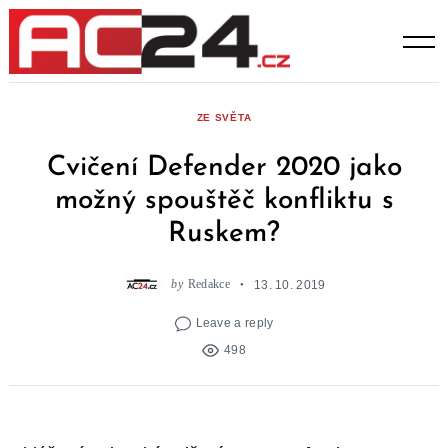
Skip
to
content
ZE SVĚTA
Cvičení Defender 2020 jako
možný spouštěč konfliktu s
Ruskem?
by
Redakce
13. 10. 2019
Leave a reply
498