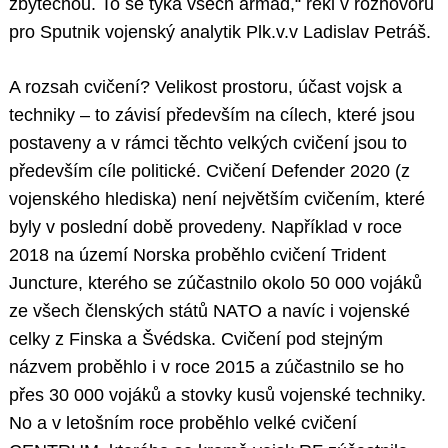
zbytečnou. To se týká všech armád,“ řekl v rozhovoru
pro Sputnik vojenský analytik Plk.v.v Ladislav Petráš.
A rozsah cvičení? Velikost prostoru, účast vojsk a
techniky – to závisí především na cílech, které jsou
postaveny a v rámci těchto velkých cvičení jsou to
především cíle politické. Cvičení Defender 2020 (z
vojenského hlediska) není největším cvičením, které
byly v poslední době provedeny. Například v roce
2018 na území Norska proběhlo cvičení Trident
Juncture, kterého se zúčastnilo okolo 50 000 vojáků
ze všech členských států NATO a navíc i vojenské
celky z Finska a Švédska. Cvičení pod stejným
názvem proběhlo i v roce 2015 a zúčastnilo se ho
přes 30 000 vojáků a stovky kusů vojenské techniky.
No a v letošním roce proběhlo velké cvičení