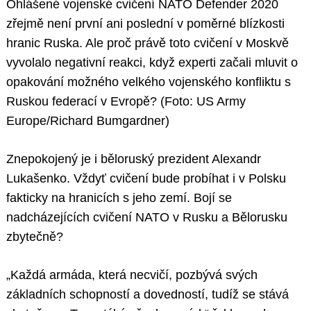
Ohlášené vojenské cvičení NATO Defender 2020
zřejmě není první ani poslední v poměrné blízkosti
hranic Ruska. Ale proč právě toto cvičení v Moskvě
vyvolalo negativní reakci, když experti začali mluvit o
opakování možného velkého vojenského konfliktu s
Ruskou federací v Evropě? (Foto: US Army
Europe/Richard Bumgardner)
Znepokojený je i běloruský prezident Alexandr
Lukašenko. Vždyť cvičení bude probíhat i v Polsku
fakticky na hranicích s jeho zemí. Bojí se
nadcházejících cvičení NATO v Rusku a Bělorusku
zbytečně?
„Každá armáda, která necvičí, pozbývá svých
základních schopností a dovedností, tudíž se stává