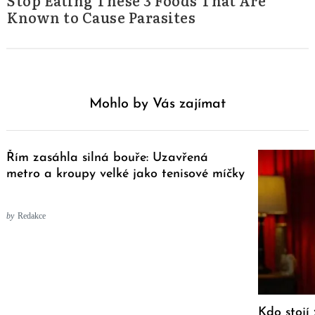
Stop Eating These 3 Foods That Are
Known to Cause Parasites
Mohlo by Vás zajímat
Řím zasáhla silná bouře: Uzavřená
metro a kroupy velké jako tenisové míčky
by
Redakce
Kdo stojí