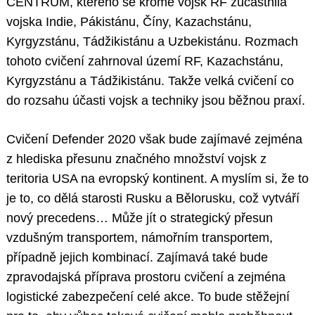
CENTRUM, kterého se kromě vojsk RF zúčastnila
vojska Indie, Pákistánu, Číny, Kazachstánu,
Kyrgyzstánu, Tádžikistánu a Uzbekistánu. Rozmach
tohoto cvičení zahrnoval území RF, Kazachstánu,
Kyrgyzstánu a Tádžikistánu. Takže velká cvičení co
do rozsahu účasti vojsk a techniky jsou běžnou praxí.
Cvičení Defender 2020 však bude zajímavé zejména
z hlediska přesunu značného množství vojsk z
teritoria USA na evropský kontinent. A myslím si, že to
je to, co dělá starosti Rusku a Bělorusku, což vytváří
nový precedens… Může jít o strategický přesun
vzdušným transportem, námořním transportem,
případně jejich kombinací. Zajímavá také bude
zpravodajská příprava prostoru cvičení a zejména
logistické zabezpečení celé akce. To bude stěžejní