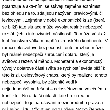
polarizuje a aktivními se stávají zejména extrémisti
bez ohledu na to, zda jsou nazýváni pravicovými, či
levicovými. Zejména v době ekonomické krize (která
se blíží) tato situace může vyvolat reálné nebezpečí
rozsáhlých a intenzivních násilností. To může vést až
k občanským válkám napříč evropského kontinentu. V
rámci celosvětové bezpečnosti touto hrozbou může
být reálné nebezpečí zhroucení dolaru, který je
světovou rezervní měnou. Monetární a ekonomický
vývoj v dolarové části světa se rychlostí světla blíží k
této krizi. Celosvětový chaos, který by realizaci tohoto
nebezpečí vyvolala, by zákonitě vedl k
nejjednoduššímu řešení – celosvětovému válečnému
konfliktu. No a další oblastí, kde hrozí reálné
nebezpečí, to je narušování mezinárodního práva a
právního řádu. Vždyť jen od založení NATO členské