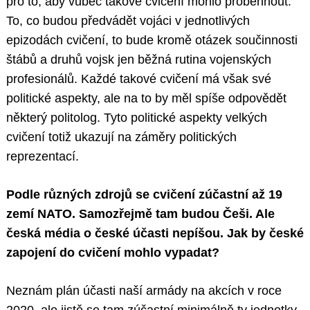
pro to, aby vůbec takové cvičení mohlo proběhnout.
To, co budou předvádět vojáci v jednotlivých
epizodách cvičení, to bude kromě otázek součinnosti
štábů a druhů vojsk jen běžná rutina vojenských
profesionálů. Každé takové cvičení má však své
politické aspekty, ale na to by měl spíše odpovědět
některý politolog. Tyto politické aspekty velkých
cvičení totiž ukazují na záměry politických
reprezentací.
Podle různých zdrojů se cvičení zúčastní až 19
zemí NATO. Samozřejmě tam budou Češi. Ale
česká média o české účasti nepíšou. Jak by české
zapojení do cvičení mohlo vypadat?
Neznám plán účasti naší armády na akcích v roce