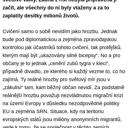
začít, ale všechny do ní byly vtaženy a za to
zaplatily desítky milionů životů.
Cvičení samo o sobě nevidím jako hrozbu. Jednak
bude pod diplomatickou a zejména zpravodajskou
kontrolou jak účastníků tohoto cvičení, tak protějšků,
kterým mají být „ukazovány silné bicepsy“. No a pro
občany je to jednak „cenění zubů tygra v kleci“,
případně divadlo, ze kterého si každý vezme to, co ho
zajímá. Ty reálné hrozby pro světový mír jsou v
„zákulisí“ tam, kam běžný občan nevidí. Za podstatně
reálnější hrozbu považuji nezvládnutou migrační krizi
na území Evropy v důsledku nezodpovědné politiky
EU a zejména SRN. Situace, kdy na teritoriu
evropských států jsou milióny anonymních migrantů,
vede k tomu, že se společnost v těchto zemích