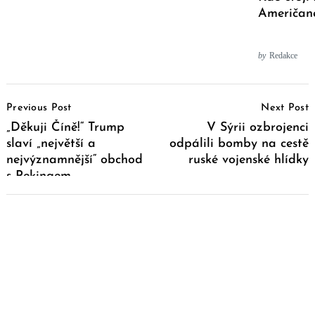
Američan
by
Redakce
Post
Previous Post
Next Post
Navigation
„Děkuji Číně!“ Trump
V Sýrii ozbrojenci
slaví „největší a
odpálili bomby na cestě
nejvýznamnější“ obchod
ruské vojenské hlídky
s Pekingem