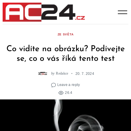
Skip
to
content
ZE SVĚTA
Co vidíte na obrázku? Podívejte
se, co o vás říká tento test
by
Redakce
20. 7. 2024
Leave a reply
26.4