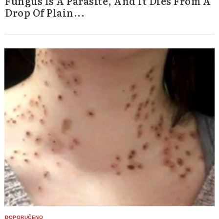
Fungus Is A Parasite, And It Dies From A
Drop Of Plain...
Search
for: