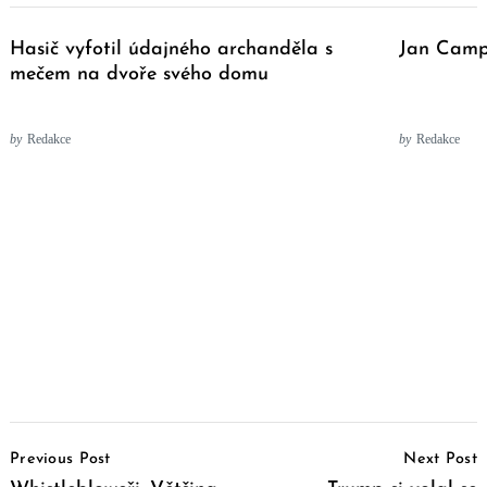
Hasič vyfotil údajného archanděla s
Jan Campb
mečem na dvoře svého domu
by
Redakce
by
Redakce
Post
Previous Post
Next Post
Navigation