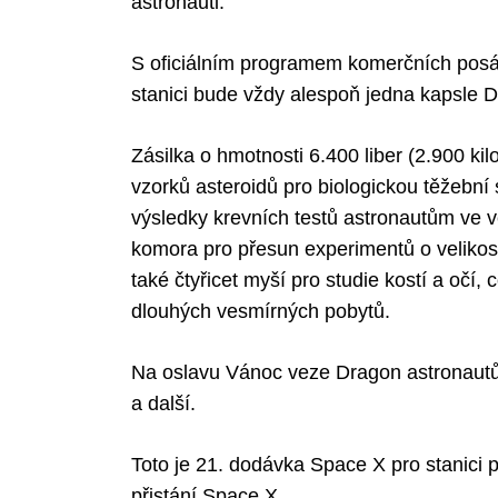
astronauti.
S oficiálním programem komerčních pos
stanici bude vždy alespoň jedna kapsle 
Zásilka o hmotnosti 6.400 liber (2.900 k
vzorků asteroidů pro biologickou těžební s
výsledky krevních testů astronautům ve
komora pro přesun experimentů o velikost
také čtyřicet myší pro studie kostí a očí,
dlouhých vesmírných pobytů.
Na oslavu Vánoc veze Dragon astronaut
a další.
Toto je 21. dodávka Space X pro stanic
přistání Space X.