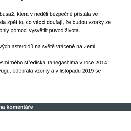
usa2, která v neděli bezpečně přistála ve
la zpět to, co vědci doufají, že budou vzorky ze
hly pomoci vysvětlit původ života.
vých asteroidů na světě vrácené na Zemi.
esmírného střediska Tanegashima v roce 2014
Ryugu, odebrala vzorky a v listopadu 2019 se
 na komentáře