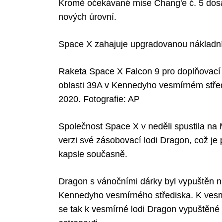
Kromě očekávané mise Chang'e č. 5 dosa
nových úrovní.
Space X zahajuje upgradovanou nákladn
Raketa Space X Falcon 9 pro doplňovací m
oblasti 39A v Kennedyho vesmírném střed
2020. Fotografie: AP
Společnost Space X v neděli spustila na 
verzi své zásobovací lodi Dragon, což j
kapsle současně.
Dragon s vánočními dárky byl vypuštěn n
Kennedyho vesmírného střediska. K vesmír
se tak k vesmírné lodi Dragon vypuštěné m