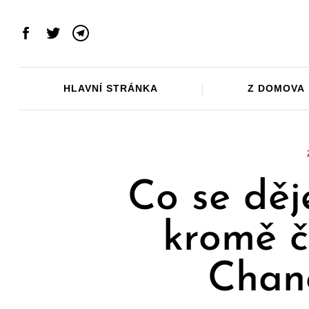
Skip
to
Facebook
Twitter
Telegram
content
HLAVNÍ STRÁNKA
Z DOMOVA
Co se děj
kromě č
Chang