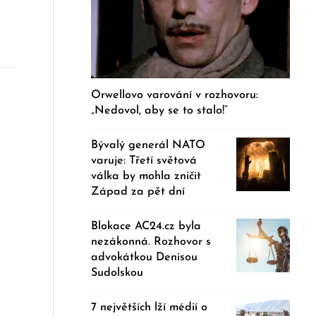
Orwellovo varování v rozhovoru:
„Nedovol, aby se to stalo!“
Bývalý generál NATO
varuje: Třetí světová
válka by mohla zničit
Západ za pět dní
Blokace AC24.cz byla
nezákonná. Rozhovor s
advokátkou Denisou
Sudolskou
7 největších lží médií o