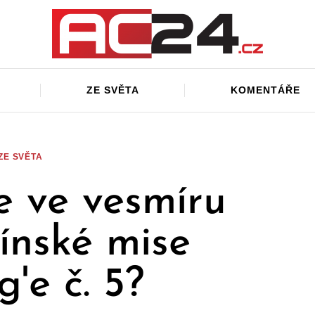
ZE SVĚTA
KOMENTÁŘE
ZE SVĚTA
e ve vesmíru
ínské mise
'e č. 5?