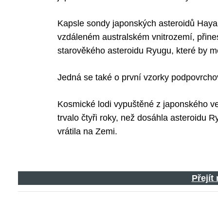
Kapsle sondy japonských asteroidů Hayab
vzdáleném australském vnitrozemí, přines
starověkého asteroidu Ryugu, které by mo
Jedná se také o první vzorky podpovrcho
Kosmické lodi vypuštěné z japonského v
trvalo čtyři roky, než dosáhla asteroidu 
vrátila na Zemi.
Přejít