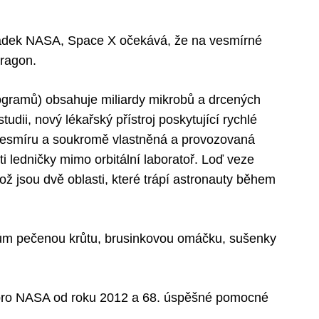
ádek NASA, Space X očekává, že na vesmírné
Dragon.
ilogramů) obsahuje miliardy mikrobů a drcených
tudii, nový lékařský přístroj poskytující rychlé
 vesmíru a soukromě vlastněná a provozovaná
i ledničky mimo orbitální laboratoř. Loď veze
 což jsou dvě oblasti, které trápí astronauty během
ům pečenou krůtu, brusinkovou omáčku, sušenky
i pro NASA od roku 2012 a 68. úspěšné pomocné