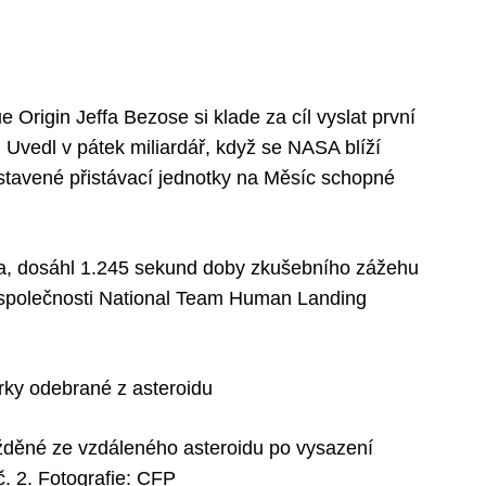
Origin Jeffa Bezose si klade za cíl vyslat první
Uvedl v pátek miliardář, když se NASA blíží
stavené přistávací jednotky na Měsíc schopné
léta, dosáhl 1.245 sekund doby zkušebního zážehu
 společnosti National Team Human Landing
rky odebrané z asteroidu
žděné ze vzdáleného asteroidu po vysazení
 2. Fotografie: CFP