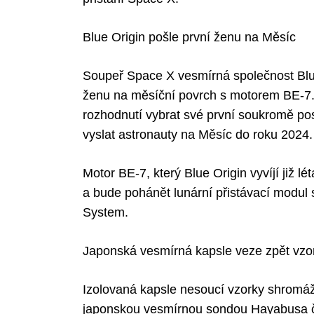
Blue Origin pošle první ženu na Měsíc
Search
Soupeř Space X vesmírná společnost Blue 
for:
ženu na měsíční povrch s motorem BE-7. 
rozhodnutí vybrat své první soukromě po
vyslat astronauty na Měsíc do roku 2024.
Motor BE-7, který Blue Origin vyvíjí již 
a bude pohánět lunární přistávací modul
System.
Japonská vesmírná kapsle veze zpět vzo
Izolovaná kapsle nesoucí vzorky shromá
japonskou vesmírnou sondou Hayabusa č.