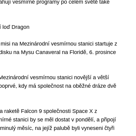
hují vesmírné programy po celém světě také
í loď Dragon
isi na Mezinárodní vesmírnou stanici startuje z
isku na Mysu Canaveral na Floridě, 6. prosince
Mezinárodní vesmírnou stanici novější a větší
e poprvé, kdy má společnost na oběžné dráze dvě
a raketě Falcon 9 společnosti Space X z
né stanici by se měl dostat v pondělí, a připojí
inulý měsíc, na jejíž palubě byli vyneseni čtyři