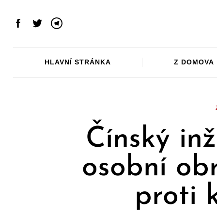
Skip
to
Facebook
Twitter
Telegram
content
HLAVNÍ STRÁNKA
Z DOMOVA
Čínský inž
osobní ob
proti