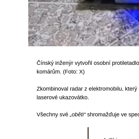
Čínský inženýr vytvořil osobní protiletadl
komárům. (Foto: X)
Zkombinoval radar z elektromobilu, který
laserové ukazovátko.
Všechny své
„oběti“
shromažďuje ve speci