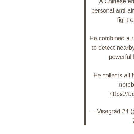
A Chinese en
personal anti-ai
fight 
He combined a ra
to detect nearb
powerful l
He collects all 
noteb
https://
— Visegrád 24 