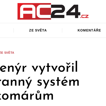
ZE SVĚTA
KOMENTÁŘE
ZE SVĚTA
enýr vytvořil
ranný systém
 komárům