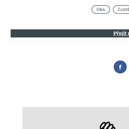
ČÍNA
ČLOV
Search
for:
Přejít
Fac