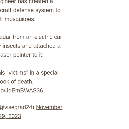
gineer has created a
rcraft defense system to
off mosquitoes.
dar from an electric car
y insects and attached a
aser pointer to it.
his “victims” in a special
ook of death.
t.co/JdEmBWAS36
(@visegrad24)
November
29, 2023