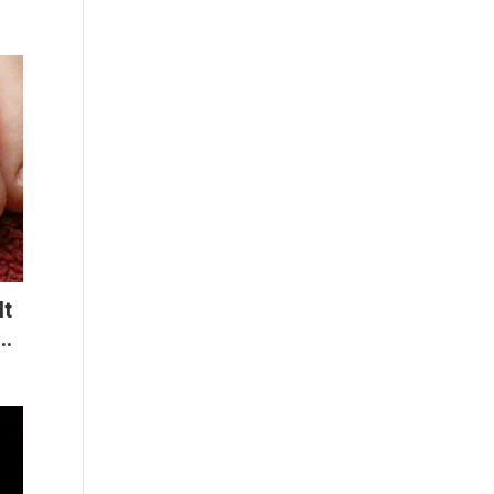
It
..