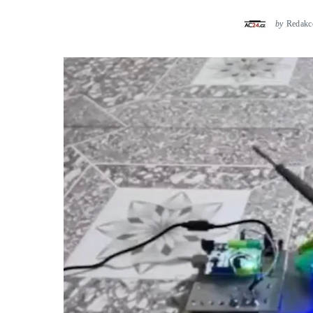
by
Redakc