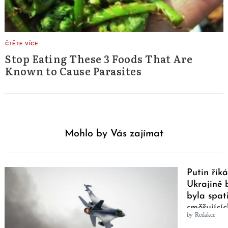
Stop Eating These 3 Foods That Are
Known to Cause Parasites
Mohlo by Vás zajímat
Putin říká
Ukrajině 
byla spat
směřujícíc
by
Redakce