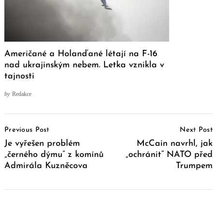
Američané a Holanďané létají na F-16
nad ukrajinským nebem. Letka vznikla v
tajnosti
by
Redakce
Post
Previous Post
Next Post
Navigation
Je vyřešen problém
McCain navrhl, jak
„černého dýmu“ z komínů
„ochránit“ NATO před
Admirála Kuzněcova
Trumpem