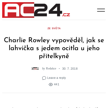
Skip
to
content
ZE SVĚTA
Charlie Rowley vypověděl, jak se
lahvička s jedem ocitla u jeho
přítelkyně
by
Redakce
30. 7. 2018
Leave a reply
441