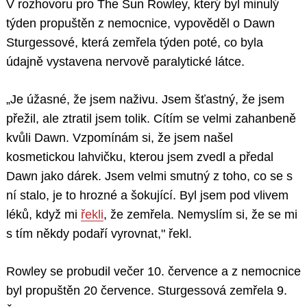
V rozhovoru pro The Sun Rowley, který byl minulý
týden propuštěn z nemocnice, vypověděl o Dawn
Sturgessové, která zemřela týden poté, co byla
údajně vystavena nervově paralytické látce.
„Je úžasné, že jsem naživu. Jsem šťastný, že jsem
přežil, ale ztratil jsem tolik. Cítím se velmi zahanbeně
kvůli Dawn. Vzpomínám si, že jsem našel
kosmetickou lahvičku, kterou jsem zvedl a předal
Dawn jako dárek. Jsem velmi smutný z toho, co se s
ní stalo, je to hrozné a šokující. Byl jsem pod vlivem
léků, když mi
řekli
, že zemřela. Nemyslím si, že se mi
s tím někdy podaří vyrovnat," řekl.
Rowley se probudil večer 10. července a z nemocnice
byl propuštěn 20 července. Sturgessová zemřela 9.