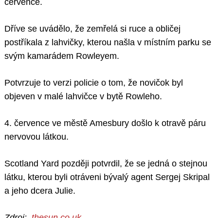
července.
Dříve se uvádělo, že zemřelá si ruce a obličej
postříkala z lahvičky, kterou našla v místním parku se
svým kamarádem Rowleyem.
Potvrzuje to verzi policie o tom, že novičok byl
objeven v malé lahvičce v bytě Rowleho.
4. července ve městě Amesbury došlo k otravě páru
nervovou látkou.
Scotland Yard později potvrdil, že se jedná o stejnou
látku, kterou byli otráveni bývalý agent Sergej Skripal
a jeho dcera Julie.
Zdroj:
thesun.co.uk