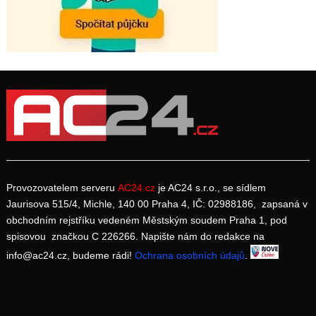
Provozovatelem serveru
AC24.cz
je AC24 s.r.o., se sídlem
Jaurisova 515/4, Michle, 140 00 Praha 4, IČ: 02988186, zapsaná v
obchodním rejstříku vedeném Městským soudem Praha 1, pod
spisovou značkou C 226266. Napište nám do redakce na
info@ac24.cz, budeme rádi!
Ochrana osobních údajů
.