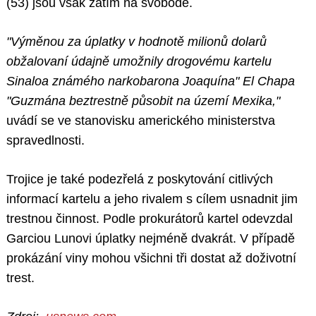
(53) jsou však zatím na svobodě.
"Výměnou za úplatky v hodnotě milionů dolarů
obžalovaní údajně umožnily drogovému kartelu
Sinaloa známého narkobarona Joaquína" El Chapa
"Guzmána beztrestně působit na území Mexika,"
uvádí se ve stanovisku amerického ministerstva
spravedlnosti.
Trojice je také podezřelá z poskytování citlivých
informací kartelu a jeho rivalem s cílem usnadnit jim
trestnou činnost. Podle prokurátorů kartel odevzdal
Garciou Lunovi úplatky nejméně dvakrát. V případě
prokázání viny mohou všichni tři dostat až doživotní
trest.