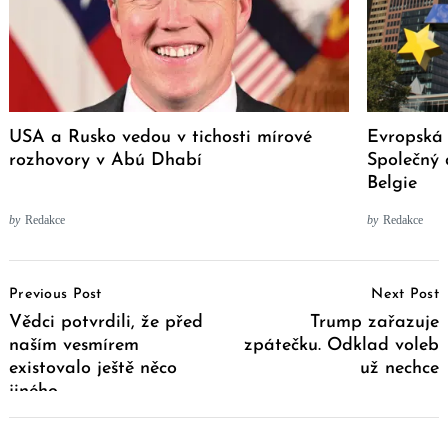
USA a Rusko vedou v tichosti mírové
Evropská 
rozhovory v Abú Dhabí
Společný 
Belgie
by
Redakce
by
Redakce
Post
Previous Post
Next Post
Navigation
Vědci potvrdili, že před
Trump zařazuje
naším vesmírem
zpátečku. Odklad voleb
existovalo ještě něco
už nechce
jiného