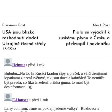
Post
Previous Post
Next Post
Navigation
USA jsou blízko
Fiala se vyjádřil k
rozhodnutí dodat
ruskému plynu v Česku a
Ukrajině řízené střely
překvapil i novinářku
JASSM