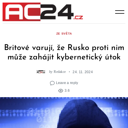
Skip
to
content
ZE SVĚTA
Britové varují, že Rusko proti nim
může zahájit kybernetický útok
by
Redakce
24. 11. 2024
Leave a reply
3.6