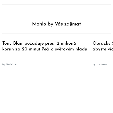
Mohlo by Vás zajímat
Tony Blair požaduje přes 12 milionů
Obrázky S
korun za 20 minut řeči o světovém hladu
abyste vid
by
Redakce
by
Redakce