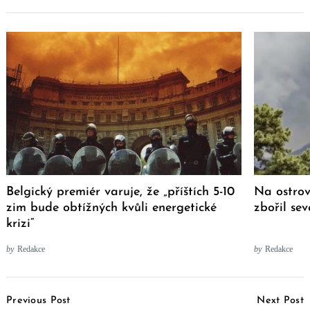
Belgický premiér varuje, že „příštích 5-10
Na ostro
zim bude obtížných kvůli energetické
zbořil se
krizi“
by
Redakce
by
Redakce
Post
Previous Post
Next Post
Navigation