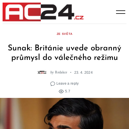
Skip
to
content
ZE SVĚTA
Sunak: Británie uvede obranný
průmysl do válečného režimu
by
Redakce
23. 4. 2024
Leave a reply
5.7