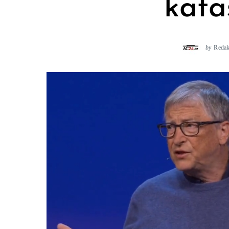
kata
by
Reda