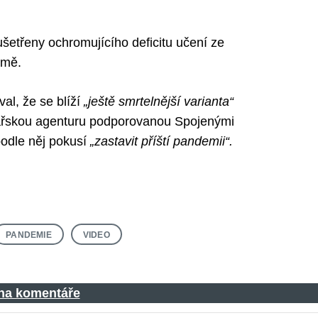
 ušetřeny ochromujícího deficitu učení ze
emě.
al, že se blíží
„ještě smrtelnější varianta“
kařskou agenturu podporovanou Spojenými
odle něj pokusí
„zastavit příští pandemii“.
PANDEMIE
VIDEO
 na komentáře