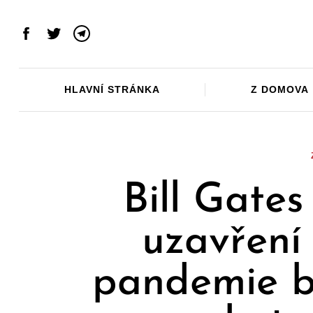
Skip
to
Facebook
Twitter
Telegram
content
HLAVNÍ STRÁNKA
Z DOMOVA
Bill Gates
uzavření
pandemie b