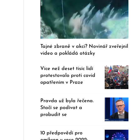
Tajné zbraně v akci? Novinář zveřejnil
video a pokládá otázky
Více než deset tisíc lidí
protestovalo proti covid
opatřením v Praze
Pravda už byla řečena.
Stačí se podívat a
probudit se
10 předpovědí pro
omikron v roce 2022: