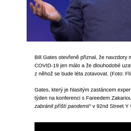
Bill Gates otevřeně přiznal, že navzdory m
COVID-19 jen málo a že dlouhodobé uzav
z něhož se bude léta zotavovat. (Foto: Fli
Gates, který je hlasitým zastáncem exper
týden na konferenci s Fareedem Zakario
zabránit příští pandemii“
v 92nd Street Y