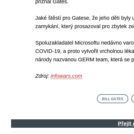
přiznal Gates.
Jaké štěstí pro Gatese, že jeho děti byly
zamykání, který prosazoval pro zbytek z
Spoluzakladatel Microsoftu nedávno varov
COVID-19, a proto vytvořil vrcholnou lé
národy nazvanou GERM team, která se p
Zdroj:
infowars.com
BILL GATES
Přejít