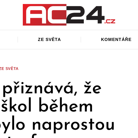
ZE SVĚTA
KOMENTÁŘE
ZE SVĚTA
 přiznává, že
 škol během
ylo naprostou