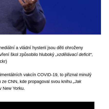
ediální a vládní hysterii jsou děti ohroženy
ření škol způsobilo hluboký
„vzdělávací deficit“,
ckr)
imentálních vakcín COVID-19, to přiznal minulý
u ze CNN, kde propagoval svou knihu
„Jak
 v New Yorku.