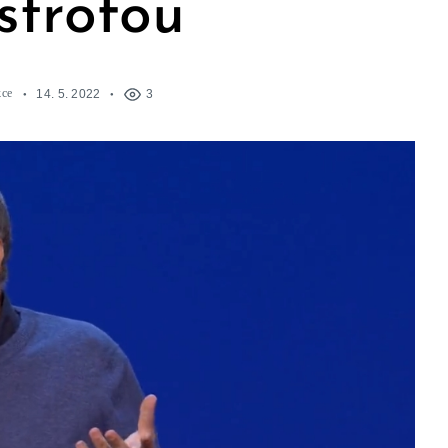
strofou
kce
14. 5. 2022
3