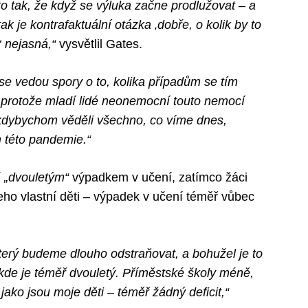
o tak, že když se výluka začne prodlužovat – a
ak je kontrafaktuální otázka ‚dobře, o kolik by to
‘ nejasná,“
vysvětlil Gates.
se vedou spory o to, kolika případům se tím
 protože mladí lidé neonemocní touto nemocí
kdybychom věděli všechno, co víme dnes,
 této pandemie.“
í
„dvouletým“
výpadkem v učení, zatímco žáci
eho vlastní děti – výpadek v učení téměř vůbec
terý budeme dlouho odstraňovat, a bohužel je to
, kde je téměř dvouletý. Příměstské školy méně,
ako jsou moje děti – téměř žádný deficit,“