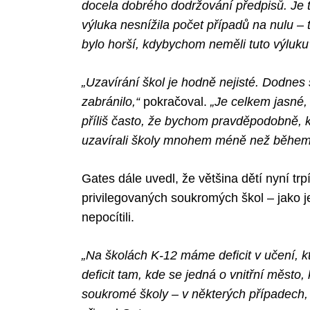
docela dobrého dodržování předpisů. Je t
výluka nesnížila počet případů na nulu – t
bylo horší, kdybychom neměli tuto výluku
Search
for:
„Uzavírání škol je hodně nejisté. Dodnes 
zabránilo,“
pokračoval.
„Je celkem jasné,
příliš často, že bychom pravděpodobně, 
uzavírali školy mnohem méně než během
Gates dále uvedl, že většina dětí nyní trp
privilegovaných soukromých škol – jako j
nepocítili.
„Na školách K-12 máme deficit v učení, k
deficit tam, kde se jedná o vnitřní město
soukromé školy – v některých případech, j