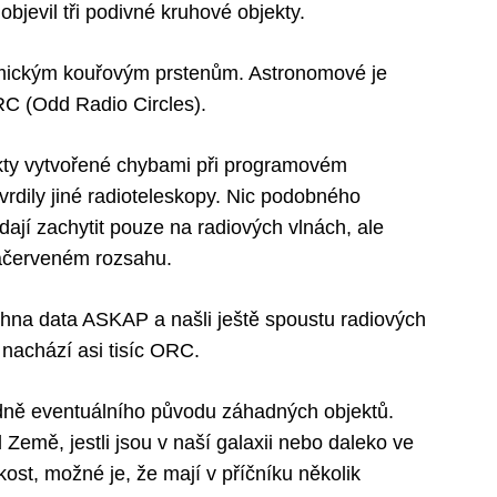
jevil tři podivné kruhové objekty.
smickým kouřovým prstenům. Astronomové je
RC (Odd Radio Circles).
fakty vytvořené chybami při programovém
rdily jiné radioteleskopy. Nic podobného
dají zachytit pouze na radiových vlnách, ale
račerveném rozsahu.
chna data ASKAP a našli ještě spoustu radiových
nachází asi tisíc ORC.
dně eventuálního původu záhadných objektů.
Země, jestli jsou v naší galaxii nebo daleko ve
kost, možné je, že mají v příčníku několik