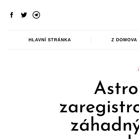
Skip
to
Facebook
Twitter
Telegram
content
HLAVNÍ STRÁNKA
Z DOMOVA
Astr
zaregistro
záhadný