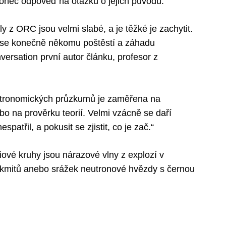
konec odpověď na otázku o jejich původu.
y z ORC jsou velmi slabé, a je těžké je zachytit.
e se konečně někomu poštěstí a záhadu
versation první autor článku, profesor z
 astronomických průzkumů je zaměřena na
o na prověrku teorií. Velmi vzácně se daří
spatřil, a pokusit se zjistit, co je zač.“
iové kruhy jsou nárazové vlny z explozí v
zákmitů anebo srážek neutronové hvězdy s černou