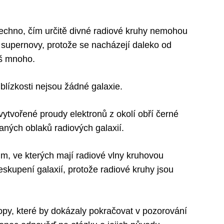
šechno, čím určitě divné radiové kruhy nemohou
 supernovy, protože se nacházejí daleko od
iš mnoho.
 blízkosti nejsou žádné galaxie.
 vytvořené proudy elektronů z okolí obří černé
aných oblaků radiových galaxií.
m, ve kterých mají radiové vlny kruhovou
eskupení galaxií, protože radiové kruhy jsou
opy, které by dokázaly pokračovat v pozorování