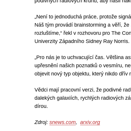
podivných radiových kruhů, aby našli na
„Není to jednoduchá práce, protože signál
Náš tým provádí brainstorming a věří, ž
Search
for:
rozluštíme,“ řekl v rozhovoru pro The Con
Univerzity Západního Sidney Ray Norris.
„Pro nás je to uchvacující čas. Většina
upřesnění našich poznatků o vesmíru, neb
objevit nový typ objektu, který nikdo dřív ne
Vědci mají pracovní verzi, že podivné rad
dalekých galaxiích, rychlých radiových 
dírou.
Zdroj:
snews.com
,
arxiv.org