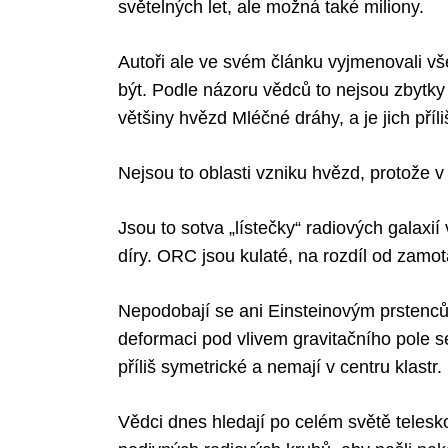
světelných let, ale možná také miliony.
Autoři ale ve svém článku vyjmenovali v
být. Podle názoru vědců to nejsou zbytky
většiny hvězd Mléčné dráhy, a je jich příl
Nejsou to oblasti vzniku hvězd, protože v
Jsou to sotva „lístečky“ radiových galaxií
díry. ORC jsou kulaté, na rozdíl od zamot
Nepodobají se ani Einsteinovým prstenců
deformaci pod vlivem gravitačního pole s
příliš symetrické a nemají v centru klastr.
Vědci dnes hledají po celém světě telesk