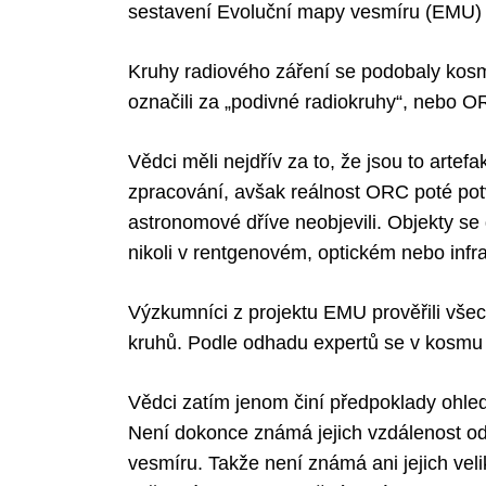
sestavení Evoluční mapy vesmíru (EMU) ob
Kruhy radiového záření se podobaly ko
označili za „podivné radiokruhy“, nebo O
Vědci měli nejdřív za to, že jsou to arte
zpracování, avšak reálnost ORC poté potv
astronomové dříve neobjevili. Objekty se 
nikoli v rentgenovém, optickém nebo inf
Výzkumníci z projektu EMU prověřili vše
kruhů. Podle odhadu expertů se v kosmu 
Vědci zatím jenom činí předpoklady ohle
Není dokonce známá jejich vzdálenost od 
vesmíru. Takže není známá ani jejich veli