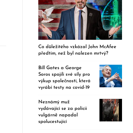
Co důležitého vzkázal John McAfee
předtím, než byl nalezen mrtvý?
Bill Gates a George
Soros spojili své síly pro
výkup společnosti, která
vyrábí testy na covid-19
Neznámý muž
vydávající se za policii
vulgárně napadal
spolucestující