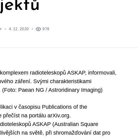
jektů
e
4. 12. 2020
978
m komplexem radioteleskopů ASKAP, informovali,
ového záření. Svými charakteristikami
(Foto: Paean NG / Astroridinary Imaging)
ikaci v časopisu Publications of the
 přečíst na portálu arXiv.org.
dioteleskopů ASKAP (Australian Square
tlivějších na světě, při shromažďování dat pro