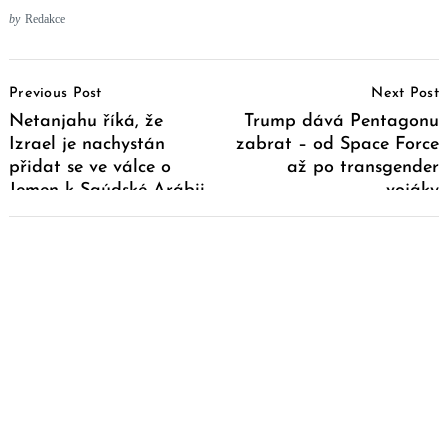
by
Redakce
Post
Previous Post
Next Post
Navigation
Netanjahu říká, že
Trump dává Pentagonu
Izrael je nachystán
zabrat – od Space Force
přidat se ve válce o
až po transgender
Jemen k Saúdské Arábii
vojáky