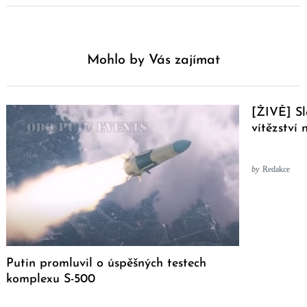
Mohlo by Vás zajímat
[ŽIVĚ] Sl
vítězství
by
Redakce
Putin promluvil o úspěšných testech
komplexu S-500