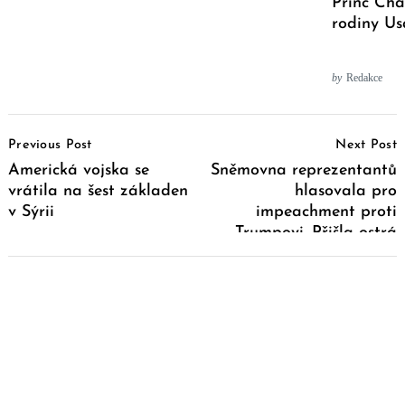
Princ Char
rodiny U
by
Redakce
Post
Previous Post
Next Post
Navigation
Americká vojska se
Sněmovna reprezentantů
vrátila na šest základen
hlasovala pro
v Sýrii
impeachment proti
Trumpovi. Přišla ostrá
reakce