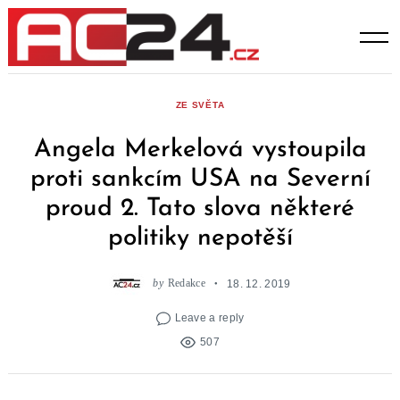
Skip
to
content
ZE SVĚTA
Angela Merkelová vystoupila
proti sankcím USA na Severní
proud 2. Tato slova některé
politiky nepotěší
by
Redakce
18. 12. 2019
Leave a reply
507