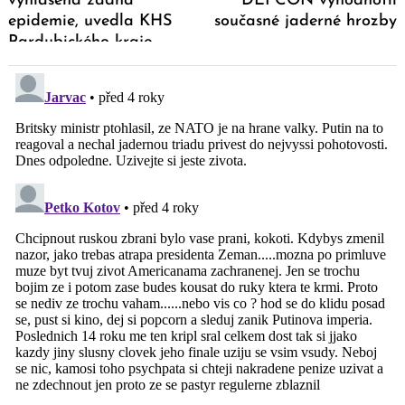
vyhlášena žádná
DEFCON vyhodnotil
epidemie, uvedla KHS
současné jaderné hrozby
Pardubického kraje