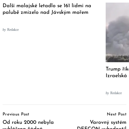
Další malajské letadlo se 161 lidmi na
palubě zmizelo nad Jávským mořem
by
Redakce
Trump řík
Izraelská
by
Redakce
Post
Previous Post
Next Post
Navigation
Od roku 2000 nebyla
Varovný systém