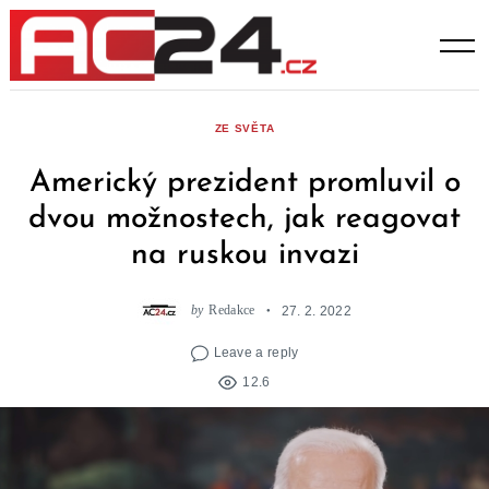
Skip
to
content
ZE SVĚTA
Americký prezident promluvil o
dvou možnostech, jak reagovat
na ruskou invazi
by
Redakce
27. 2. 2022
Leave a reply
12.6