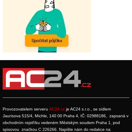
Provozovatelem serveru
AC24.cz
je AC24 s.r.o., se sídlem
Jaurisova 515/4, Michle, 140 00 Praha 4, IČ: 02988186, zapsaná v
obchodním rejstříku vedeném Městským soudem Praha 1, pod
spisovou značkou C 226266. Napište nám do redakce na