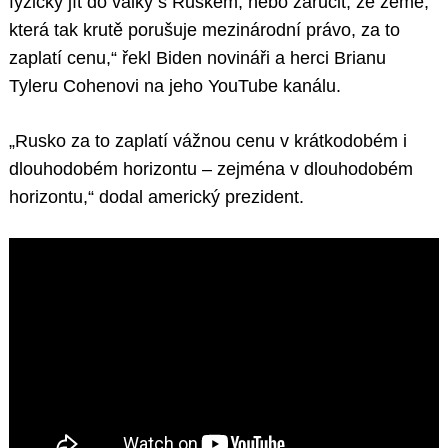
fyzicky jít do války s Ruskem, nebo zaručit, že země,
která tak krutě porušuje mezinárodní právo, za to
zaplatí cenu,“ řekl Biden novináři a herci Brianu
Tyleru Cohenovi na jeho YouTube kanálu.
„Rusko za to zaplatí vážnou cenu v krátkodobém i
dlouhodobém horizontu – zejména v dlouhodobém
horizontu,“ dodal americký prezident.