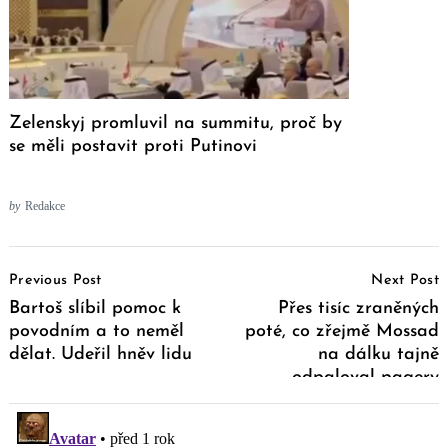
Zelenskyj promluvil na summitu, proč by
se měli postavit proti Putinovi
by
Redakce
Post
Previous Post
Next Post
Navigation
Bartoš slíbil pomoc k
Přes tisíc zraněných
povodním a to neměl
poté, co zřejmě Mossad
dělat. Udeřil hněv lidu
na dálku tajně
odpaloval pagery