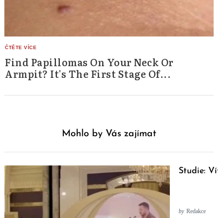
Find Papillomas On Your Neck Or
Armpit? It's The First Stage Of...
Mohlo by Vás zajímat
Studie: V
by
Redakce