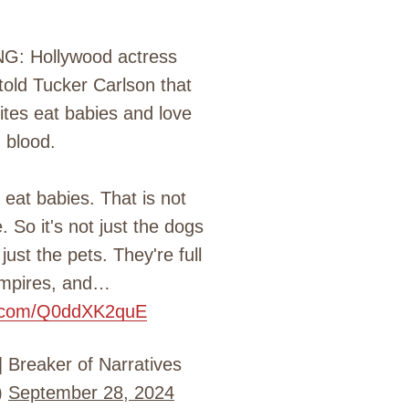
G: Hollywood actress
old Tucker Carlson that
lites eat babies and love
blood.
eat babies. That is not
e. So it's not just the dogs
just the pets. They're full
mpires, and…
er.com/Q0ddXK2quE
 Breaker of Narratives
)
September 28, 2024