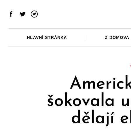
Skip
to
Facebook
Twitter
Telegram
content
HLAVNÍ STRÁNKA
Z DOMOVA
Americk
šokovala u
dělají 