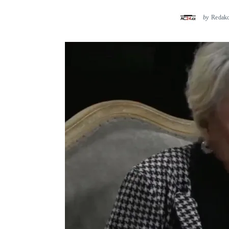
by
Redak