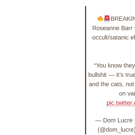
BREAKIN
Roseanne Barr t
Search
for:
occult/satanic e
“You know they 
bullshit — it’s tru
and the cats, not 
on va
pic.twitt
— Dom Lucre |
(@dom_lucre