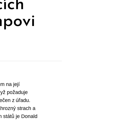
cích“
mpovi
m na její
dyž požaduje
lečen z úřadu.
„hrozný strach a
 států je Donald