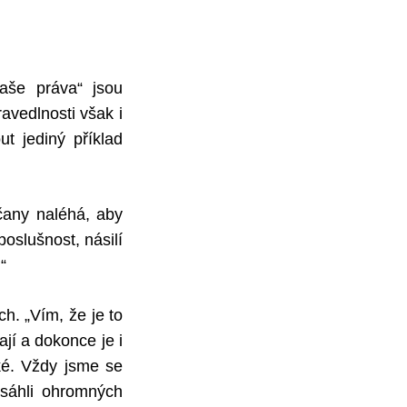
naše práva“ jsou
avedlnosti však i
t jediný příklad
čany naléhá, aby
poslušnost, násilí
“
ch. „Vím, že je to
ají a dokonce je i
ké. Vždy jsme se
osáhli ohromných