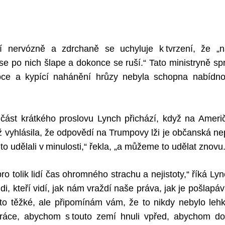
í nervózně a zdrchaně se uchyluje k tvrzení, že „
se po nich šlape a dokonce se ruší.“ Tato ministryně spr
ce a kypící nahánění hrůzy nebyla schopna nabídnou
í část krátkého proslovu Lynch přichází, když na Ameri
yž vyhlásila, že odpovědí na Trumpovy lži je občanská ne
to udělali v minulosti,“ řekla, „a můžeme to udělat znovu.
pro tolik lidí čas ohromného strachu a nejistoty,“ říká Lyn
idi, kteří vidí, jak nám vraždí naše práva, jak je pošlapáv
e to těžké, ale připomínám vám, že to nikdy nebylo leh
ráce, abychom s touto zemí hnuli vpřed, abychom d