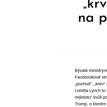
„krv
na p
Bývalá ministryn
Facebookové str
„pochod“, „krev“
Loretta Lynch to 
nejistotu“ kvůli
Trump, o kterém 