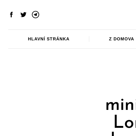
Skip
to
Facebook
Twitter
Telegram
content
HLAVNÍ STRÁNKA
Z DOMOVA
min
Lo