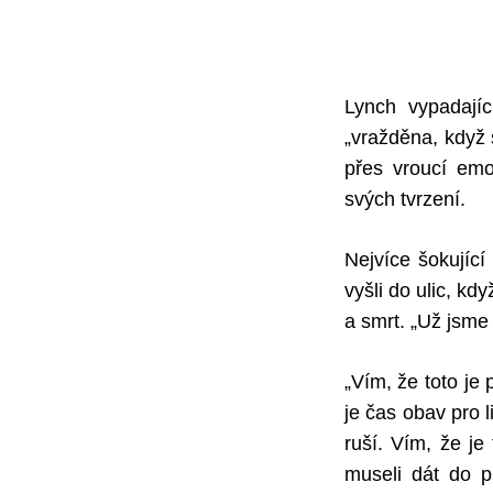
Lynch vypadajíc
„vražděna, když 
přes vroucí emo
svých tvrzení.
Nejvíce šokujíc
vyšli do ulic, kd
a smrt. „Už jsme 
„Vím, že toto je 
je čas obav pro l
ruší. Vím, že j
museli dát do p