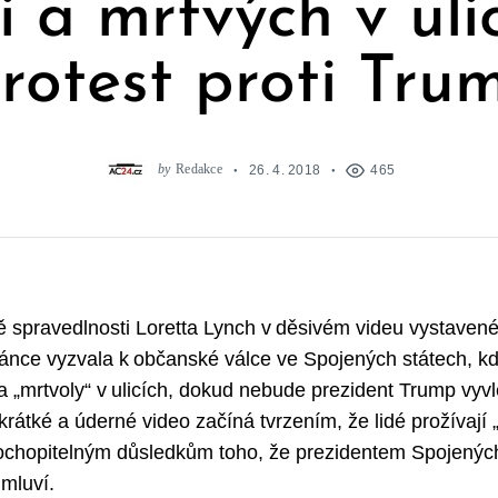
i a mrtvých v uli
rotest proti Tru
by
Redakce
26. 4. 2018
465
ě spravedlnosti Loretta Lynch v děsivém videu vystavené
ánce vyzvala k občanské válce ve Spojených státech, k
 a „mrtvoly“ v ulicích, dokud nebude prezident Trump vyv
krátké a úderné video začíná tvrzením, že lidé prožívají 
 pochopitelným důsledkům toho, že prezidentem Spojených
mluví.