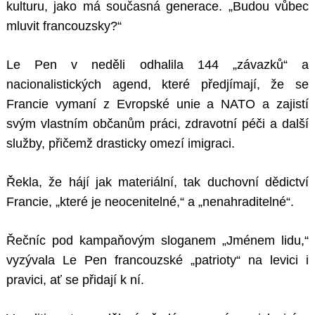
kulturu, jako má současná generace. „Budou vůbec
mluvit francouzsky?“
Le Pen v neděli odhalila 144 „závazků“ a
nacionalistických agend, které předjímají, že se
Francie vymaní z Evropské unie a NATO a zajistí
svým vlastním občanům práci, zdravotní péči a další
služby, přičemž drasticky omezí imigraci.
Řekla, že hájí jak materiální, tak duchovní dědictví
Francie, „které je neocenitelné,“ a „nenahraditelné“.
Řečníc pod kampaňovým sloganem „Jménem lidu,“
vyzývala Le Pen francouzské „patrioty“ na levici i
pravici, ať se přidají k ní.