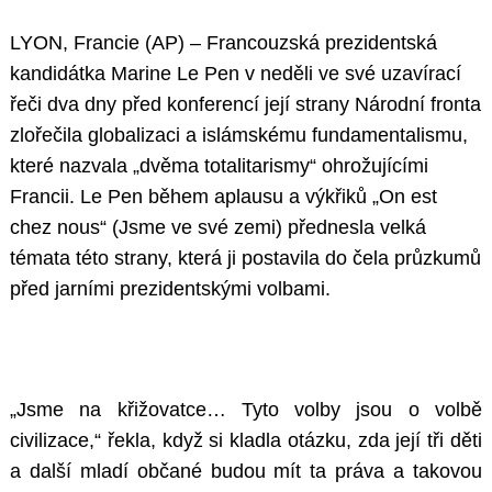
LYON, Francie (AP) – Francouzská prezidentská
kandidátka Marine Le Pen v neděli ve své uzavírací
řeči dva dny před konferencí její strany Národní fronta
zlořečila globalizaci a islámskému fundamentalismu,
které nazvala „dvěma totalitarismy“ ohrožujícími
Francii. Le Pen během aplausu a výkřiků „On est
chez nous“ (Jsme ve své zemi) přednesla velká
témata této strany, která ji postavila do čela průzkumů
před jarními prezidentskými volbami.
„Jsme na křižovatce… Tyto volby jsou o volbě
civilizace,“ řekla, když si kladla otázku, zda její tři děti
a další mladí občané budou mít ta práva a takovou