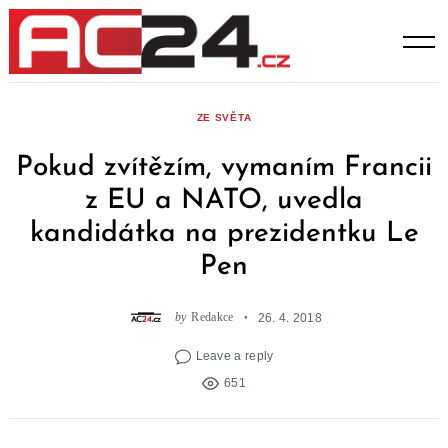
Skip
to
content
ZE SVĚTA
Pokud zvítězím, vymaním Francii
z EU a NATO, uvedla
kandidátka na prezidentku Le
Pen
by
Redakce
26. 4. 2018
Leave a reply
651