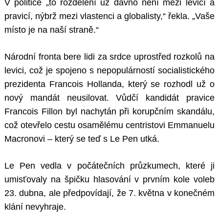
V politice „to rozdělení už dávno není mezi levicí a
pravicí, nýbrž mezi vlastenci a globalisty,“ řekla. „Vaše
místo je na naší straně.“
Národní fronta bere lidi za srdce uprostřed rozkolů na
levici, což je spojeno s nepopulárností socialistického
prezidenta Francois Hollanda, který se rozhodl už o
nový mandát neusilovat. Vůdčí kandidát pravice
Francois Fillon byl nachytán při korupčním skandálu,
což otevřelo cestu osamělému centristovi Emmanuelu
Macronovi – který se teď s Le Pen utká.
Le Pen vedla v počátečních průzkumech, které ji
umisťovaly na špičku hlasování v prvním kole voleb
23. dubna, ale předpovídají, že 7. května v konečném
klání nevyhraje.