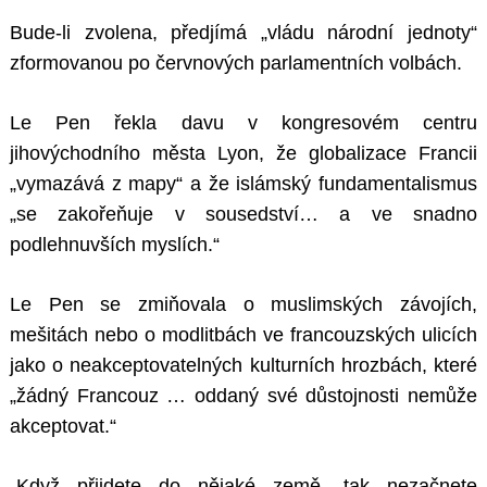
Bude-li zvolena, předjímá „vládu národní jednoty“
zformovanou po červnových parlamentních volbách.
Le Pen řekla davu v kongresovém centru
jihovýchodního města Lyon, že globalizace Francii
„vymazává z mapy“ a že islámský fundamentalismus
„se zakořeňuje v sousedství… a ve snadno
podlehnuvších myslích.“
Le Pen se zmiňovala o muslimských závojích,
mešitách nebo o modlitbách ve francouzských ulicích
jako o neakceptovatelných kulturních hrozbách, které
„žádný Francouz … oddaný své důstojnosti nemůže
akceptovat.“
„Když přijdete do nějaké země, tak nezačnete