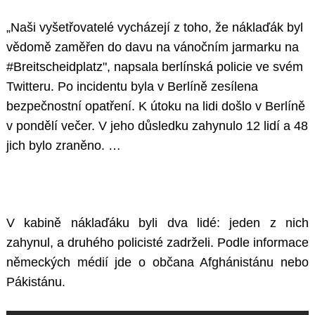
„Naši vyšetřovatelé vycházejí z toho, že náklaďák byl
vědomě zaměřen do davu na vánočním jarmarku na
#Breitscheidplatz", napsala berlínská policie ve svém
Twitteru. Po incidentu byla v Berlíně zesílena
bezpečnostní opatření. K útoku na lidi došlo v Berlíně
v pondělí večer. V jeho důsledku zahynulo 12 lidí a 48
jich bylo zraněno. …
V kabině náklaďáku byli dva lidé: jeden z nich
zahynul, a druhého policisté zadrželi. Podle informace
německých médií jde o občana Afghánistánu nebo
Pákistánu.