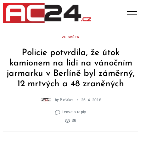
Skip
to
content
ZE SVĚTA
Policie potvrdila, že útok
kamionem na lidi na vánočním
jarmarku v Berlíně byl záměrný,
12 mrtvých a 48 zraněných
by
Redakce
26. 4. 2018
Leave a reply
36