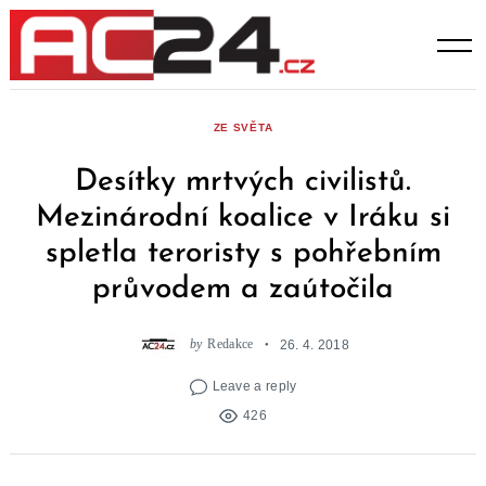
Skip
to
content
ZE SVĚTA
Desítky mrtvých civilistů.
Mezinárodní koalice v Iráku si
spletla teroristy s pohřebním
průvodem a zaútočila
by
Redakce
26. 4. 2018
Leave a reply
426