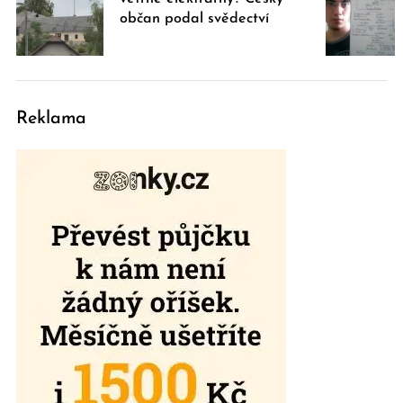
občan podal svědectví
Reklama