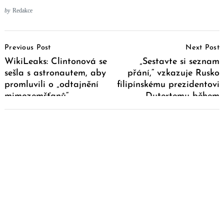
by
Redakce
Post
Previous Post
Next Post
Navigation
WikiLeaks: Clintonová se
„Sestavte si seznam
sešla s astronautem, aby
přání,“ vzkazuje Rusko
promluvili o „odtajnění
filipínskému prezidentovi
mimozemšťanů“
Dutertemu během
vytváření nové asijské
osy