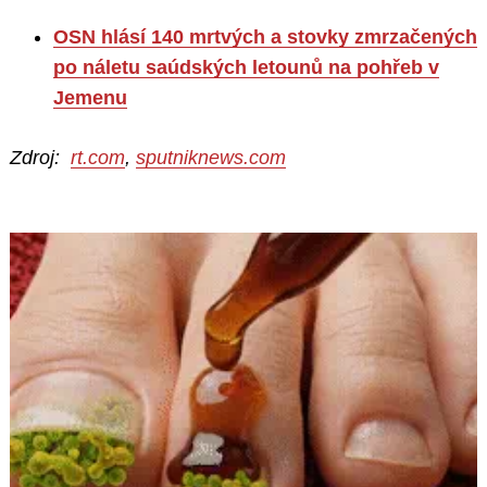
OSN hlásí 140 mrtvých a stovky zmrzačených
po náletu saúdských letounů na pohřeb v
Jemenu
Zdroj:
rt.com
,
sputniknews.com