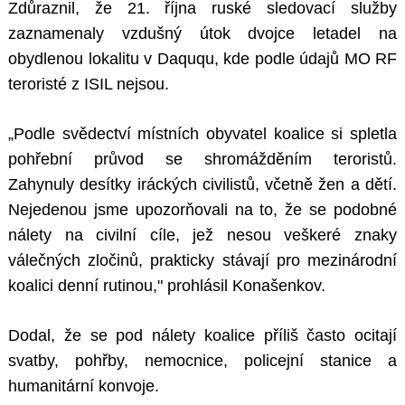
Zdůraznil, že 21. října ruské sledovací služby
zaznamenaly vzdušný útok dvojce letadel na
obydlenou lokalitu v Daququ, kde podle údajů MO RF
teroristé z ISIL nejsou.
„Podle svědectví místních obyvatel koalice si spletla
pohřební průvod se shromážděním teroristů.
Zahynuly desítky iráckých civilistů, včetně žen a dětí.
Nejedenou jsme upozorňovali na to, že se podobné
nálety na civilní cíle, jež nesou veškeré znaky
válečných zločinů, prakticky stávají pro mezinárodní
koalici denní rutinou," prohlásil Konašenkov.
Dodal, že se pod nálety koalice příliš často ocitají
svatby, pohřby, nemocnice, policejní stanice a
humanitární konvoje.