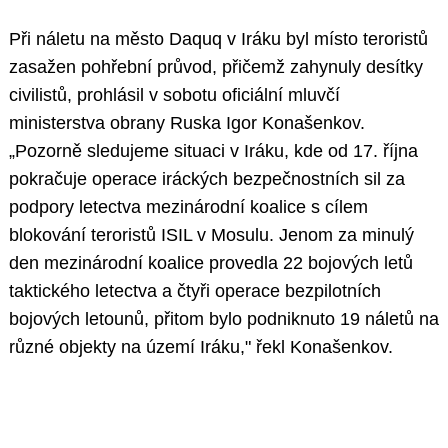
Při náletu na město Daquq v Iráku byl místo teroristů
zasažen pohřební průvod, přičemž zahynuly desítky
civilistů, prohlásil v sobotu oficiální mluvčí
ministerstva obrany Ruska Igor Konašenkov.
„Pozorně sledujeme situaci v Iráku, kde od 17. října
pokračuje operace iráckých bezpečnostních sil za
podpory letectva mezinárodní koalice s cílem
blokování teroristů ISIL v Mosulu. Jenom za minulý
den mezinárodní koalice provedla 22 bojových letů
taktického letectva a čtyři operace bezpilotních
bojových letounů, přitom bylo podniknuto 19 náletů na
různé objekty na území Iráku," řekl Konašenkov.