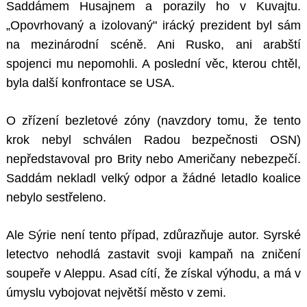
Saddámem Husajnem a porazily ho v Kuvajtu.
„Opovrhovaný a izolovaný" irácký prezident byl sám
na mezinárodní scéně. Ani Rusko, ani arabští
spojenci mu nepomohli. A poslední věc, kterou chtěl,
byla další konfrontace se USA.
O zřízení bezletové zóny (navzdory tomu, že tento
krok nebyl schválen Radou bezpečnosti OSN)
nepředstavoval pro Brity nebo Američany nebezpečí.
Saddám nekladl velký odpor a žádné letadlo koalice
nebylo sestřeleno.
Ale Sýrie není tento případ, zdůrazňuje autor. Syrské
letectvo nehodlá zastavit svoji kampaň na zničení
soupeře v Aleppu. Asad cítí, že získal výhodu, a má v
úmyslu vybojovat největší město v zemi.