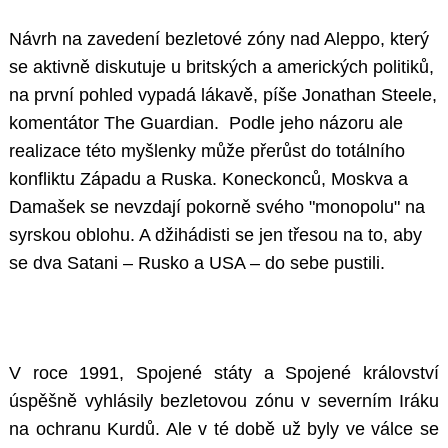
Návrh na zavedení bezletové zóny nad Aleppo, který
se aktivně diskutuje u britských a amerických politiků,
na první pohled vypadá lákavě, píše Jonathan Steele,
komentátor The Guardian. Podle jeho názoru ale
realizace této myšlenky může přerůst do totálního
konfliktu Západu a Ruska. Koneckonců, Moskva a
Damašek se nevzdají pokorně svého "monopolu" na
syrskou oblohu. A džihádisti se jen třesou na to, aby
se dva Satani – Rusko a USA – do sebe pustili.
V roce 1991, Spojené státy a Spojené království
úspěšně vyhlásily bezletovou zónu v severním Iráku
na ochranu Kurdů. Ale v té době už byly ve válce se