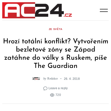
Skip
to
content
ZE SVĚTA
Hrozí totální konflikt? Vytvořením
bezletové zóny se Západ
zatáhne do války s Ruskem, píše
The Guardian
by
Redakce
26. 4. 2018
Leave a reply
720