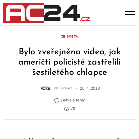
Skip
to
content
ZE SVĚTA
Bylo zveřejněno video, jak
američtí policisté zastřelili
šestiletého chlapce
by
Redakce
26. 4. 2018
Leave a reply
78