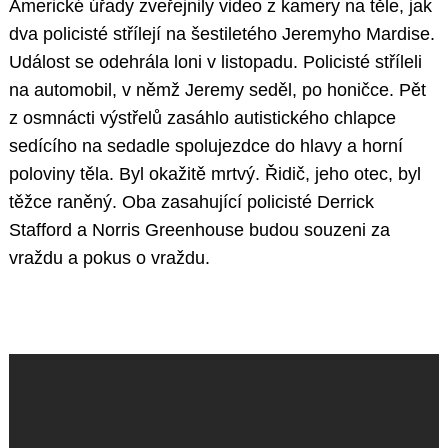
Americké úřady zveřejnily video z kamery na těle, jak
dva policisté střílejí na šestiletého Jeremyho Mardise.
Událost se odehrála loni v listopadu. Policisté stříleli
na automobil, v němž Jeremy seděl, po honičce. Pět
z osmnácti výstřelů zasáhlo autistického chlapce
sedícího na sedadle spolujezdce do hlavy a horní
poloviny těla. Byl okažitě mrtvý. Řidič, jeho otec, byl
těžce raněný. Oba zasahující policisté Derrick
Stafford a Norris Greenhouse budou souzeni za
vraždu a pokus o vraždu.